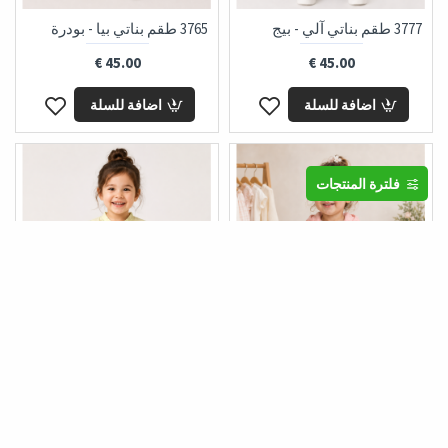
3777 طقم بناتي آلي - بيج
3765 طقم بناتي بيا - بودرة
45.00 €
45.00 €
اضافة للسلة
اضافة للسلة
فلترة المنتجات
3764 طقم بناتي إيلا - سومو
3758 طقم بناتي إيمي - كيوي