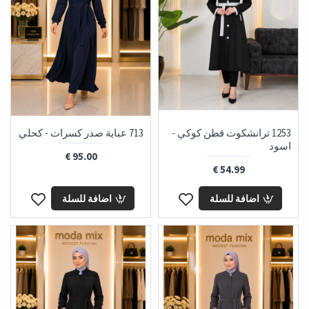
1253 ترانشكوت قطن كوكي -
713 عباية صدر كسرات - كحلي
اسود
95.00 €
54.99 €
اضافة للسلة
اضافة للسلة