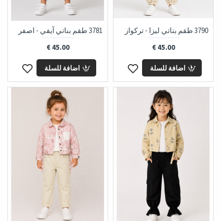
3790 طقم بناتي ليزا - تركواز
3781 طقم بناتي آيفي - اصفر
45.00 €
45.00 €
اضافة للسلة
اضافة للسلة