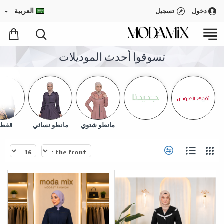
العربية
دخول
تسجيل
تسوقوا أحدث الموديلات
مانطو شتوي
مانطو نسائي
قفطا