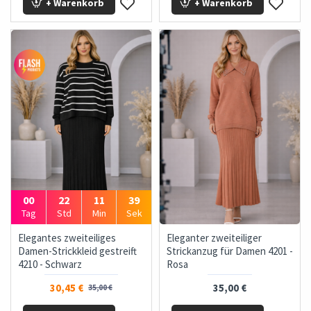
+ Warenkorb
+ Warenkorb
00
22
11
37
Tag
Std
Min
Sek
Elegantes zweiteiliges
Eleganter zweiteiliger
Damen-Strickkleid gestreift
Strickanzug für Damen 4201 -
4210 - Schwarz
Rosa
30,45 €
35,00 €
35,00 €