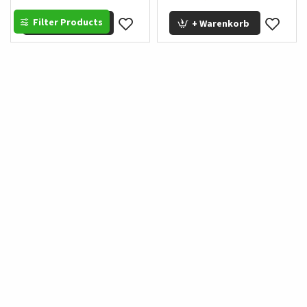
Filter Products
+ Warenkorb
+ Warenkorb
Elegantes zweiteiliges
Lässiges Damen-Strickset
Damen-Strickkleid gestreift
mit Knopfreihe 4206 -
4210 - Dunkelblau
Bordeaux
35,00 €
35,00 €