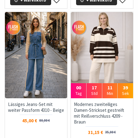
00
17
11
37
Tag
Std
Min
Sek
Lässiges Jeans-Set mit
Modernes zweiteiliges
weiter Passform 4310 - Beige
Damen-Strickset gestreift
mit Reißverschluss 4209 -
45,00 €
80,00 €
Braun
31,15 €
35,00 €