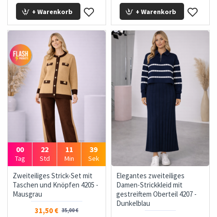
+ Warenkorb
+ Warenkorb
00
22
11
37
Tag
Std
Min
Sek
Zweiteiliges Strick-Set mit
Elegantes zweiteiliges
Taschen und Knöpfen 4205 -
Damen-Strickkleid mit
Mausgrau
gestreiftem Oberteil 4207 -
Dunkelblau
31,50 €
35,00 €