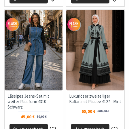
Lässiges Jeans-Set mit
Luxuriöser zweiteiliger
weiter Passform 4310 -
Kaftan mit Plissee 4127 - Mint
Schwarz
65,00 €
100,00 €
45,00 €
80,00 €
+ Warenkorb
+ Warenkorb