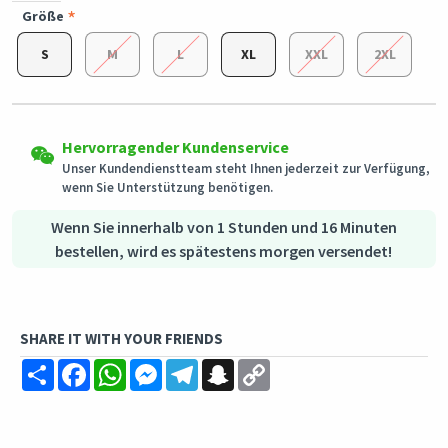
Größe
S
M
L
XL
XXL
2XL
Einfache Rückgabe
Rückgabeberechtigte Produkte können in ihrem
Versand in alle Länder
Originalzustand innerhalb von 3 Tagen nach Erhalt der
Dieses Produkt wird aus
Bestellung zurückgesendet werden.
Deutschland
versendet
Hervorragender Kundenservice
Unser Kundendienstteam steht Ihnen jederzeit zur Verfügung,
wenn Sie Unterstützung benötigen.
Sicheres Einkaufen
Sichere Zahlungsmethoden - Datenschutz garantiert
Wenn Sie innerhalb von 1 Stunden und 16 Minuten
Sichere Logistik - Kaufschutz
bestellen, wird es spätestens morgen versendet!
SHARE IT WITH YOUR FRIENDS
Share
Facebook
WhatsApp
Messenger
Telegram
Snapchat
Copy
Link