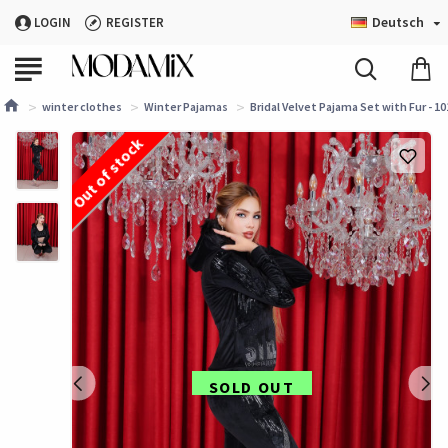
Deutsch
LOGIN
REGISTER
winter clothes
Winter Pajamas
Bridal Velvet Pajama Set with Fur - 1
Out of stock
SOLD OUT