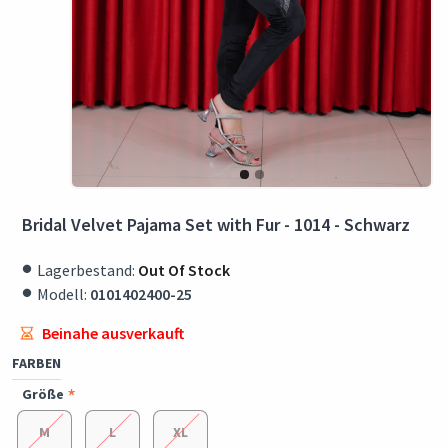
Bridal Velvet Pajama Set with Fur - 1014 - Schwarz
Lagerbestand:
Out Of Stock
Modell:
0101402400-25
Beinahe ausverkauft
FARBEN
Größe
M
L
XL
Einfache Rückgabe