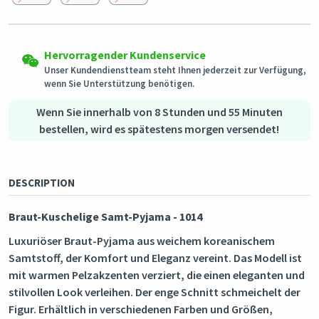
Rückgabeberechtigte Produkte können in ihrem
Versand in alle Länder
Originalzustand innerhalb von 3 Tagen nach Erhalt der
Hervorragender Kundenservice
Dieses Produkt wird aus
Bestellung zurückgesendet werden.
Deutschland
versendet
Unser Kundendienstteam steht Ihnen jederzeit zur Verfügung,
wenn Sie Unterstützung benötigen.
Sicheres Einkaufen
Sichere Zahlungsmethoden - Datenschutz garantiert
Wenn Sie innerhalb von 8 Stunden und 55 Minuten
Sichere Logistik - Kaufschutz
bestellen, wird es spätestens morgen versendet!
DESCRIPTION
Braut-Kuschelige Samt-Pyjama - 1014
Luxuriöser Braut-Pyjama aus weichem koreanischem
Samtstoff, der Komfort und Eleganz vereint. Das Modell ist
mit warmen Pelzakzenten verziert, die einen eleganten und
stilvollen Look verleihen. Der enge Schnitt schmeichelt der
Figur. Erhältlich in verschiedenen Farben und Größen,