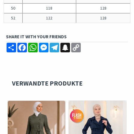
50
118
128
52
122
128
SHARE IT WITH YOUR FRIENDS
Share
Facebook
WhatsApp
Messenger
Telegram
Snapchat
Copy
Link
VERWANDTE PRODUKTE