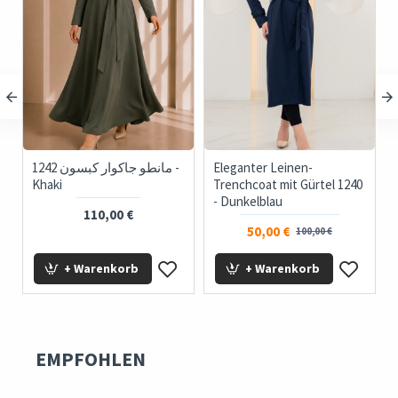
1242 مانطو جاكوار كبسون -
Eleganter Leinen-
124
Khaki
Trenchcoat mit Gürtel 1240
- Dunkelblau
110,00 €
50,00 €
100,00 €
+ Warenkorb
+ Warenkorb
EMPFOHLEN