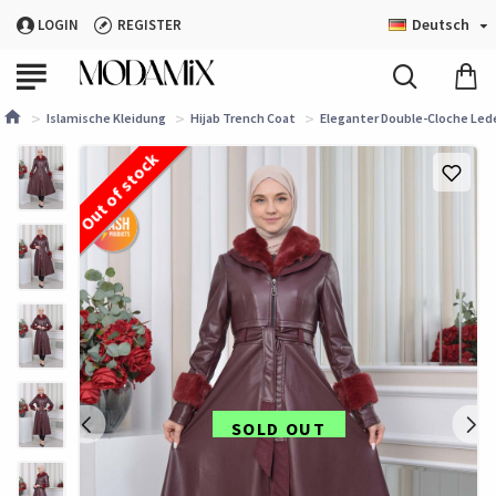
Deutsch
LOGIN
REGISTER
Islamische Kleidung
Hijab Trench Coat
Eleganter Double-Cloche Lede
Out of stock
SOLD OUT