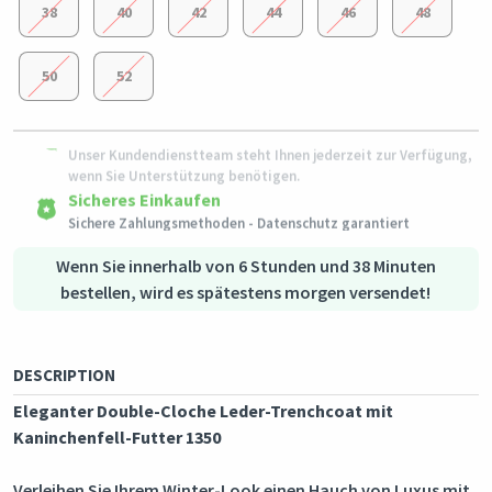
38
40
42
44
46
48
50
52
Einfache Rückgabe
Hervorragender Kundenservice
Rückgabeberechtigte Produkte können in ihrem
Versand in alle Länder
Originalzustand innerhalb von 3 Tagen nach Erhalt der
Unser Kundendienstteam steht Ihnen jederzeit zur Verfügung,
Dieses Produkt wird aus
Bestellung zurückgesendet werden.
Deutschland
versendet
wenn Sie Unterstützung benötigen.
Sicheres Einkaufen
Sichere Zahlungsmethoden - Datenschutz garantiert
Sichere Logistik - Kaufschutz
Wenn Sie innerhalb von 6 Stunden und 38 Minuten
bestellen, wird es spätestens morgen versendet!
DESCRIPTION
Eleganter Double-Cloche Leder-Trenchcoat mit
Kaninchenfell-Futter 1350
Verleihen Sie Ihrem Winter-Look einen Hauch von Luxus mit