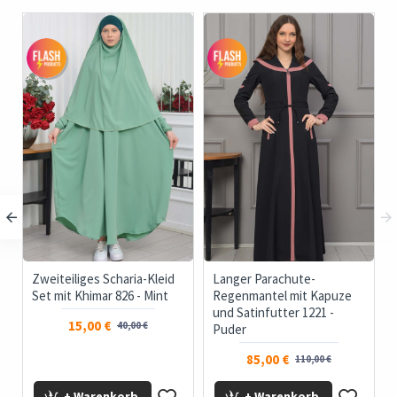
-
Zweiteiliges Scharia-Kleid
Langer Parachute-
Set mit Khimar 826 - Mint
Regenmantel mit Kapuze
und Satinfutter 1221 -
15,00 €
40,00 €
Puder
85,00 €
110,00 €
+ Warenkorb
+ Warenkorb