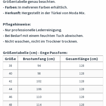
Größentabelle genau beachten.
-
Farben:
In mehreren Farben erhältlich.
-
Herkunft:
Hergestellt in der Türkei von Moda Mix.
Pflegehinweise:
- Nur professionelle Lederreinigung.
- Bei Bedarf mit einem feuchten Tuch abwischen.
- Nicht waschen, nicht im Trockner trocknen.
Größentabelle (cm) - Enge Passform:
Größe
Brustumfang (cm)
Gesamtlänge (cm)
38
94
128
40
98
128
42
102
128
44
106
128
46
110
128
48
114
128