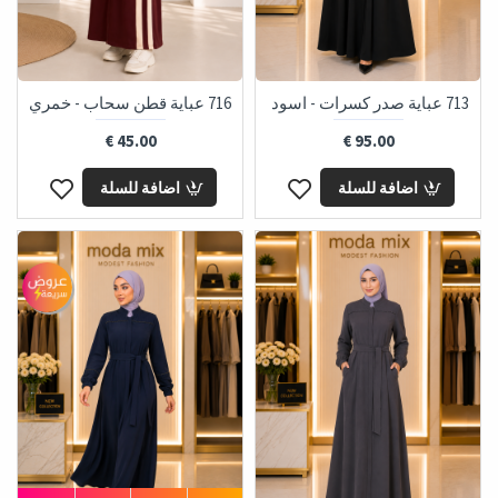
713 عباية صدر كسرات - اسود
716 عباية قطن سحاب - خمري
45.00 €
95.00 €
اضافة للسلة
اضافة للسلة