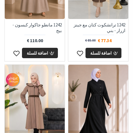
1242 ترانشكوت كتان مع جينز
1242 مانطو جاكوار كبسون -
ازرار - بني
بيج
110.00 €
77.34 €
85.00 €
اضافة للسلة
اضافة للسلة