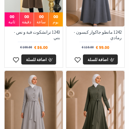
00
00
00
00
يوم
ساعة
دقيقة
ثانية
1242 مانطو جاكوار كبسون -
1243 ترانشكوت قبة و نص -
رمادي
بني
86.00 €
99.00 €
100.00 €
110.00 €
اضافة للسلة
اضافة للسلة