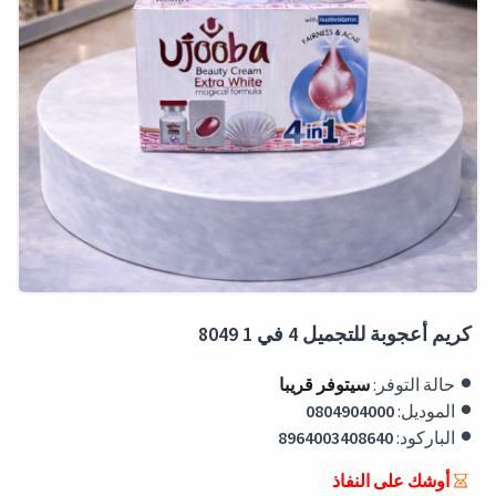
كريم أعجوبة للتجميل 4 في 1 8049
حالة التوفر:
سيتوفر قريبا
الموديل:
0804904000
الباركود:
8964003408640
إرجاع سهل
أوشك على النفاذ