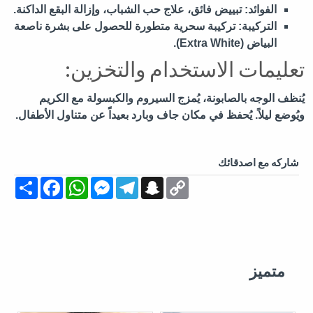
الفوائد:
تبييض فائق، علاج حب الشباب، وإزالة البقع الداكنة.
التركيبة:
تركيبة سحرية متطورة للحصول على بشرة ناصعة
البياض (Extra White).
تعليمات الاستخدام والتخزين:
يُنظف الوجه بالصابونة، يُمزج السيروم والكبسولة مع الكريم
ويُوضع ليلاً. يُحفظ في مكان جاف وبارد بعيداً عن متناول الأطفال.
شاركه مع اصدقائك
Share
Facebook
WhatsApp
Messenger
Telegram
Snapchat
Copy
Link
متميز