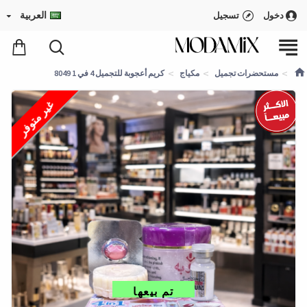
العربية
دخول
تسجيل
مستحضرات تجميل
مكياج
كريم أعجوبة للتجميل 4 في 1 8049
غير متوفر
تم بيعها