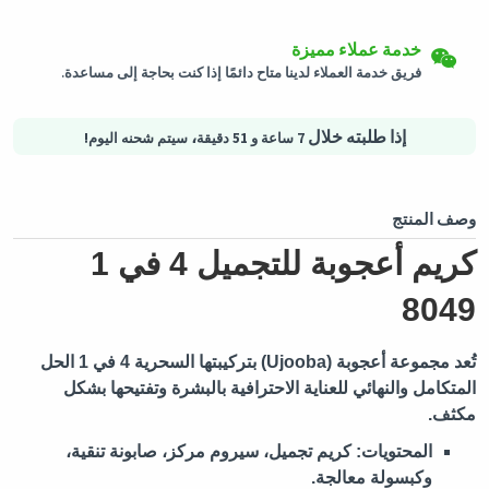
شحن لكافة الدول
يمكن إرجاع المنتجات المؤهلة في حالتها الأصلية خلال 3 أيام من تاريخ
استلام الطلب.
سيتم شحن هذا المنتج من
ألمانيا
خدمة عملاء مميزة
فريق خدمة العملاء لدينا متاح دائمًا إذا كنت بحاجة إلى مساعدة.
التسوق الأمن
خيارات الدفع الآمنة - تأمين الخصوصية خدمات لوجستية آمنة - حماية
إذا طلبته خلال
،
7 ساعة و 51 دقيقة
سيتم شحنه اليوم!
المشتريات
وصف المنتج
كريم أعجوبة للتجميل 4 في 1
8049
تُعد مجموعة أعجوبة (Ujooba) بتركيبتها السحرية 4 في 1 الحل
المتكامل والنهائي للعناية الاحترافية بالبشرة وتفتيحها بشكل
مكثف.
المحتويات:
كريم تجميل، سيروم مركز، صابونة تنقية،
وكبسولة معالجة.