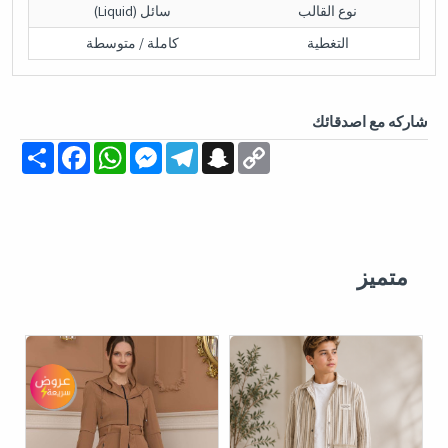
نوع القالب
سائل (Liquid)
التغطية
كاملة / متوسطة
شاركه مع اصدقائك
Share
Facebook
WhatsApp
Messenger
Telegram
Snapchat
Copy
Link
متميز