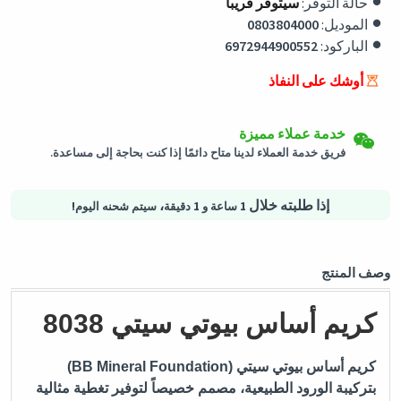
حالة التوفر:
سيتوفر قريبا
الموديل:
0803804000
الباركود:
6972944900552
إرجاع سهل
أوشك على النفاذ
شحن لكافة الدول
يمكن إرجاع المنتجات المؤهلة في حالتها الأصلية خلال 3 أيام من تاريخ
استلام الطلب.
سيتم شحن هذا المنتج من
ألمانيا
خدمة عملاء مميزة
فريق خدمة العملاء لدينا متاح دائمًا إذا كنت بحاجة إلى مساعدة.
التسوق الأمن
إذا طلبته خلال
،
1 ساعة و 1 دقيقة
سيتم شحنه اليوم!
خيارات الدفع الآمنة - تأمين الخصوصية خدمات لوجستية آمنة - حماية
المشتريات
وصف المنتج
كريم أساس بيوتي سيتي 8038
كريم أساس بيوتي سيتي (BB Mineral Foundation)
بتركيبة الورود الطبيعية، مصمم خصيصاً لتوفير تغطية مثالية