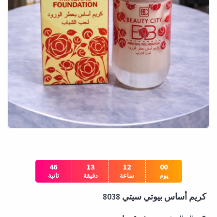
45
13
12
00
يوم
ساعة
دقيقة
ثانية
كريم أساس بيوتي سيتي 8038