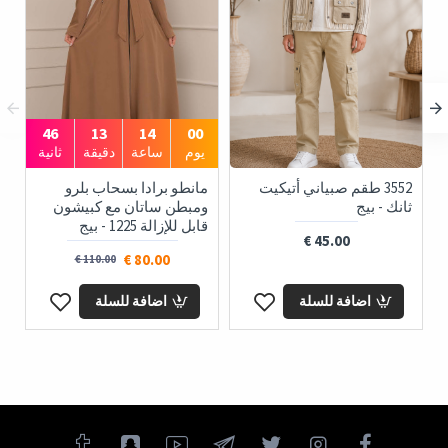
45
13
14
00
يوم
ساعة
دقيقة
ثانية
3552 طقم صبياني أتيكيت
مانطو برادا بسحاب بلرو
ثانك - بيج
ومبطن ساتان مع كبيشون
قابل للإزالة 1225 - بيج
45.00 €
80.00 €
110.00 €
اضافة للسلة
اضافة للسلة