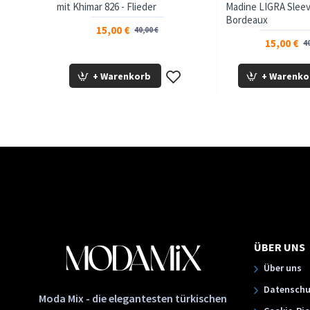
x
mit Khimar 826 - Flieder
Madine LIGRA Sleev
Bordeaux
15,00 €
40,00 €
15,00 €
40
+ Warenkorb
+ Warenko
ÜBER UNS
Über uns
Datenschu
Moda Mix - die elegantesten türkischen