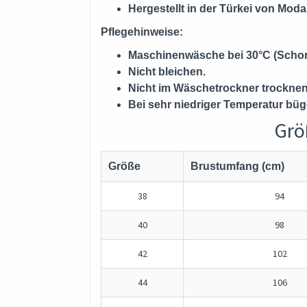
Hergestellt in der Türkei von Moda
Pflegehinweise:
Maschinenwäsche bei 30°C (Scho
Nicht bleichen.
Nicht im Wäschetrockner trocknen
Bei sehr niedriger Temperatur büg
Grö
Größe
Brustumfang (cm)
38
94
40
98
42
102
44
106