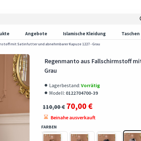
ukte
Angebote
Islamische Kleidung
Taschen
stoff mit Satinfutter und abnehmbarer Kapuze 1227 - Grau
Regenmanto aus Fallschirmstoff mi
Grau
Lagerbestand:
Vorrätig
Modell:
0122704700-39
70,00 €
110,00 €
Beinahe ausverkauft
FARBEN