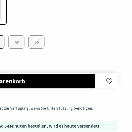
48
50
arenkorb
m Originalzustand innerhalb von 3 Tagen nach Erhalt der
ndet
it zur Verfügung, wenn Sie Unterstützung benötigen.
antiert
d 54 Minuten bestellen, wird es heute versendet!