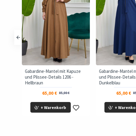
Gabardine-Mantel mit Kapuze
Gabardine-Mantel 
und Plissee-Details 1206 -
und Plissee-Details
Hellbraun
Dunkelblau
65,00 €
65,00 €
85,00 €
85
+ Warenkorb
+ Warenko