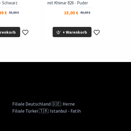
- Schwarz
mit Khimar 826 - Puder
99 €
15,00 €
35,00 €
40,00 €
arenkorb
+ Warenkorb
Filiale Deutschland 🇩🇪: Herne
Filiale Türkei 🇹🇷: Istanbul - Fatih