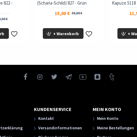
e 822 -
(Scharia-Schild) 827 - Grün
Kapuze 5118 
15,00 €
11,
30,00 €
,00 €
rb
+ Warenkorb
+ W
KUNDENSERVICE
MEIN KONTO
Kontakt
Mein Konto
tzerklärung
Versandinformationen
Meine Bestellungen