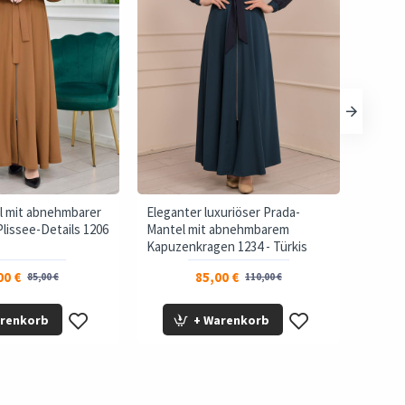
l mit abnehmbarer
Eleganter luxuriöser Prada-
brada-
lissee-Details 1206
Mantel mit abnehmbarem
und Ka
Kapuzenkragen 1234 - Türkis
00 €
85,00 €
85,00 €
110,00 €
arenkorb
+ Warenkorb