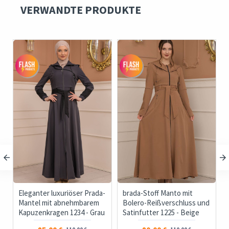
VERWANDTE PRODUKTE
k
Eleganter luxuriöser Prada-
brada-Stoff Manto mit
-
Mantel mit abnehmbarem
Bolero-Reißverschluss und
Kapuzenkragen 1234 - Grau
Satinfutter 1225 - Beige