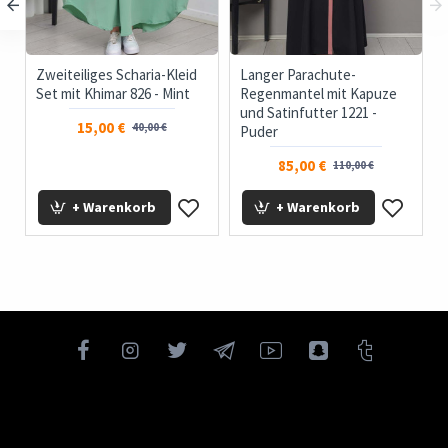
-
Zweiteiliges Scharia-Kleid
Langer Parachute-
Set mit Khimar 826 - Mint
Regenmantel mit Kapuze
und Satinfutter 1221 -
15,00 €
40,00 €
Puder
85,00 €
110,00 €
+ Warenkorb
+ Warenkorb