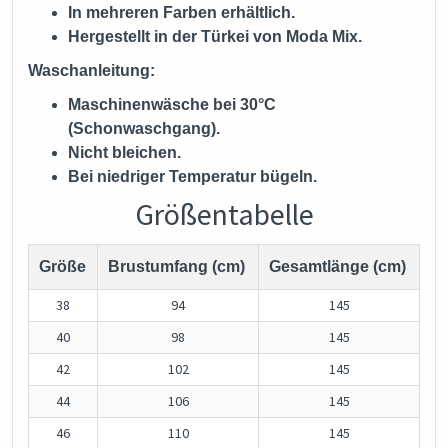
In mehreren Farben erhältlich.
Hergestellt in der Türkei von Moda Mix.
Waschanleitung:
Maschinenwäsche bei 30°C
(Schonwaschgang).
Nicht bleichen.
Bei niedriger Temperatur bügeln.
Größentabelle
Größe
Brustumfang (cm)
Gesamtlänge (cm)
38
94
145
40
98
145
42
102
145
44
106
145
46
110
145