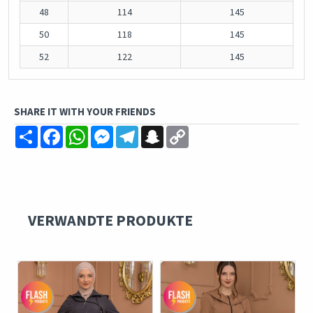
48
114
145
50
118
145
52
122
145
SHARE IT WITH YOUR FRIENDS
Share
Facebook
WhatsApp
Messenger
Telegram
Snapchat
Copy
Link
VERWANDTE PRODUKTE