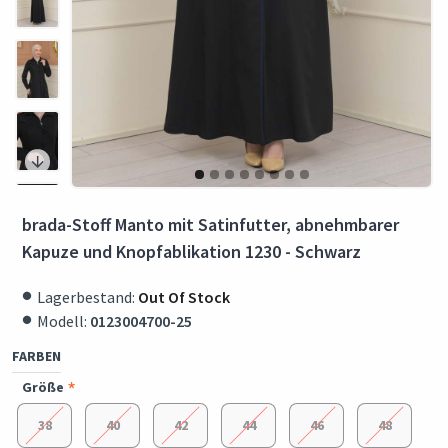
brada-Stoff Manto mit Satinfutter, abnehmbarer
Kapuze und Knopfablikation 1230 - Schwarz
Lagerbestand:
Out Of Stock
Modell:
0123004700-25
FARBEN
Größe
38
40
42
44
46
48
Einfache Rückgabe