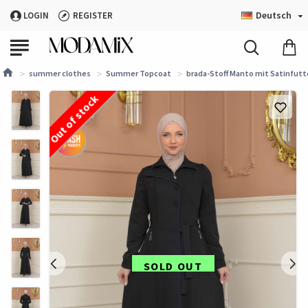
Deutsch
LOGIN
REGISTER
summer clothes
Summer Topcoat
brada-Stoff Manto mit Satinfutt
Out of stock
SOLD OUT