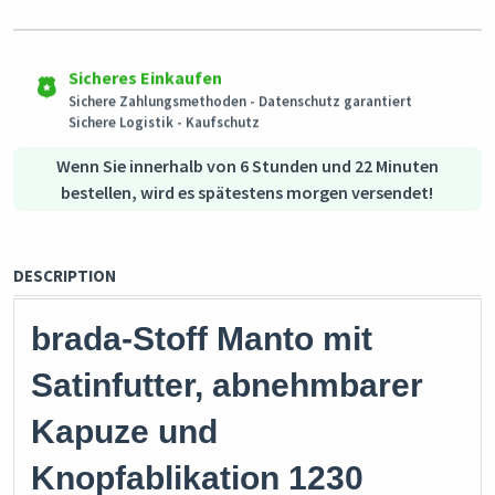
Hervorragender Kundenservice
Rückgabeberechtigte Produkte können in ihrem
Versand in alle Länder
Originalzustand innerhalb von 3 Tagen nach Erhalt der
Unser Kundendienstteam steht Ihnen jederzeit zur Verfügung,
Dieses Produkt wird aus
Bestellung zurückgesendet werden.
wenn Sie Unterstützung benötigen.
Deutschland
versendet
Sicheres Einkaufen
Sichere Zahlungsmethoden - Datenschutz garantiert
Sichere Logistik - Kaufschutz
Wenn Sie innerhalb von 6 Stunden und 22 Minuten
bestellen, wird es spätestens morgen versendet!
DESCRIPTION
brada-Stoff Manto mit
Satinfutter, abnehmbarer
Kapuze und
Knopfablikation 1230