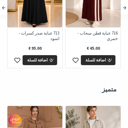
716 عباية قطن سحاب -
713 عباية صدر كسرات -
خمري
اسود
ز
95.00 €
45.00 €
اضافة للسلة
اضافة للسلة
متميز