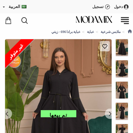
العربية
دخول
تسجيل
ملابس شرعية
عباية
عباية برادا 696 - زيتي
غير متوفر
تم بيعها