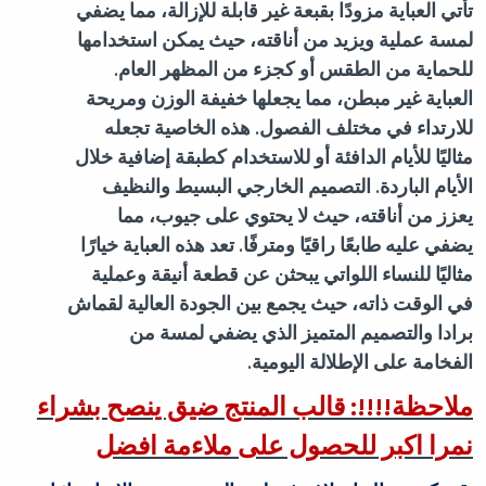
تأتي العباية مزودًا بقبعة غير قابلة للإزالة، مما يضفي
لمسة عملية ويزيد من أناقته، حيث يمكن استخدامها
للحماية من الطقس أو كجزء من المظهر العام.
العباية غير مبطن، مما يجعلها خفيفة الوزن ومريحة
للارتداء في مختلف الفصول. هذه الخاصية تجعله
مثاليًا للأيام الدافئة أو للاستخدام كطبقة إضافية خلال
الأيام الباردة. التصميم الخارجي البسيط والنظيف
يعزز من أناقته، حيث لا يحتوي على جيوب، مما
يضفي عليه طابعًا راقيًا ومترفًا. تعد هذه العباية خيارًا
مثاليًا للنساء اللواتي يبحثن عن قطعة أنيقة وعملية
في الوقت ذاته، حيث يجمع بين الجودة العالية لقماش
برادا والتصميم المتميز الذي يضفي لمسة من
الفخامة على الإطلالة اليومية
.
ملاحظة!!!!: قالب المنتج ضيق ينصح بشراء
نمرا اكبر للحصول على ملاءمة افضل