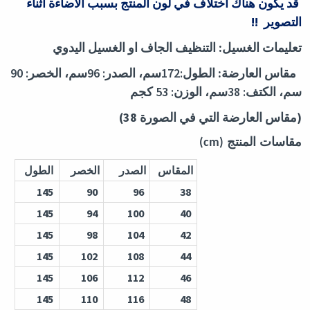
قد يكون هناك اختلاف في لون المنتج بسبب الاضاءة اثناء
التصوير
!!
تعليمات الغسيل:
التنظيف الجاف او الغسيل اليدوي
مقاس العارضة:
الطول:172سم، الصدر: 96سم، الخصر: 90
سم، الكتف: 38سم، الوزن: 53 كجم
(
مقاس العارضة التي في الصورة 38
)
مقاسات المنتج
(cm)
المقاس
الصدر
الخصر
الطول
145
90
96
38
145
94
100
40
145
98
104
42
145
102
108
44
145
106
112
46
145
110
116
48