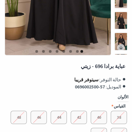
عباية برادا 696 - زيتي
حالة التوفر:
سيتوفر قريبا
الموديل:
0696002500-57
الألوان
القياس
48
46
44
42
40
38