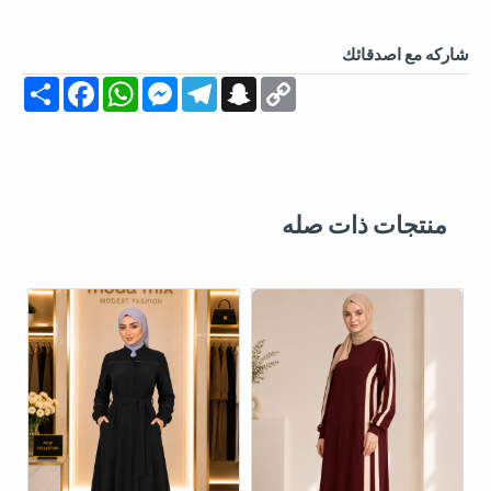
شاركه مع اصدقائك
Share
Facebook
WhatsApp
Messenger
Telegram
Snapchat
Copy
Link
منتجات ذات صله