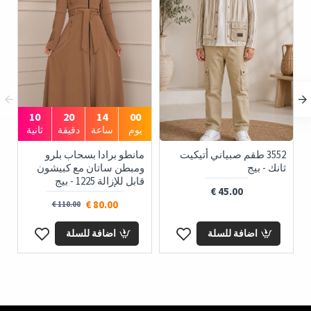
10
20
14
00
يوم
ساعة
دقيقة
ثانية
3552 طقم صبياني أتيكيت
مانطو برادا بسحاب بلرو
ثانك - بيج
ومبطن ساتان مع كبيشون
قابل للإزالة 1225 - بيج
45.00 €
80.00 €
110.00 €
اضافة للسلة
اضافة للسلة