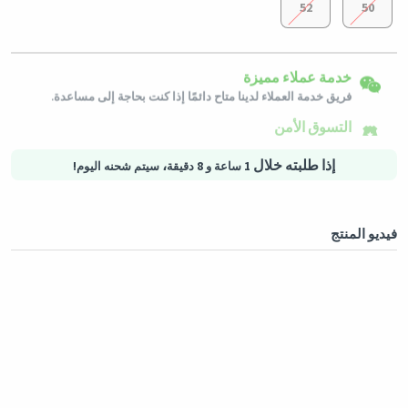
52
50
إرجاع سهل
شحن لكافة الدول
خدمة عملاء مميزة
يمكن إرجاع المنتجات المؤهلة في حالتها الأصلية خلال 3 أيام من تاريخ
استلام الطلب.
سيتم شحن هذا المنتج من
ألمانيا
فريق خدمة العملاء لدينا متاح دائمًا إذا كنت بحاجة إلى مساعدة.
التسوق الأمن
خيارات الدفع الآمنة - تأمين الخصوصية خدمات لوجستية آمنة - حماية
المشتريات
إذا طلبته خلال
،
1 ساعة و 8 دقيقة
سيتم شحنه اليوم!
فيديو المنتج