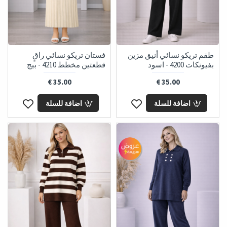
طقم تريكو نسائي أنيق مزين
فستان تريكو نسائي راقٍ
بفيونكات 4200 - اسود
قطعتين مخطط 4210 - بيج
35.00 €
35.00 €
اضافة للسلة
اضافة للسلة