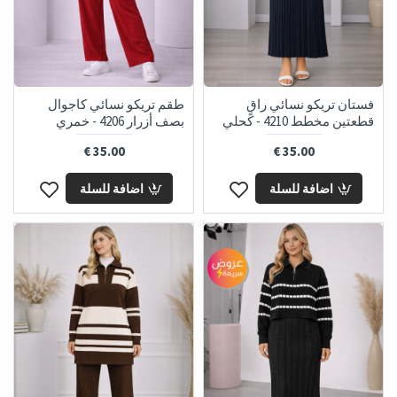
فستان تريكو نسائي راقٍ
طقم تريكو نسائي كاجوال
قطعتين مخطط 4210 - كحلي
بصف أزرار 4206 - خمري
35.00 €
35.00 €
اضافة للسلة
اضافة للسلة