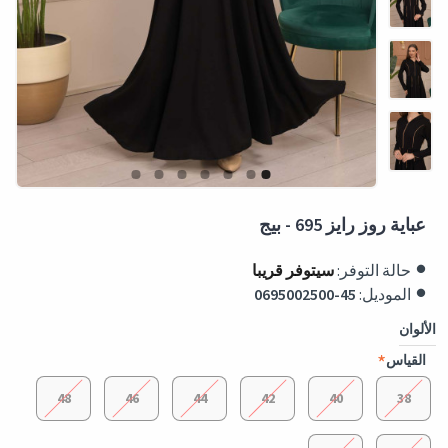
عباية روز رايز 695 - بيج
حالة التوفر:
سيتوفر قريبا
الموديل:
0695002500-45
الألوان
القياس
48
46
44
42
40
38