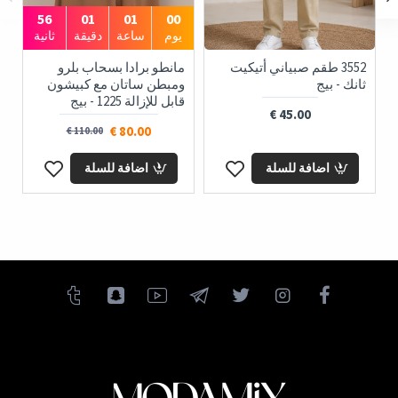
1244 مانطو برادا - رمادي
3552 طقم صبياني أتيكيت
ثانك - بيج
95.00 €
45.00 €
اضافة للسلة
اضافة للسلة