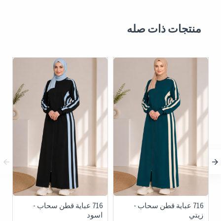
منتجات ذات صله
ية صدر كسرات -
716 عباية قطن سحاب -
713 عباية صدر 
خمري
اسود