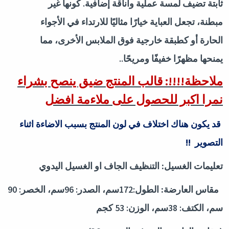
ثابتة تضيف لمسة عملية وأناقة إضافية. كونها غير
مبطنة، تجعل العباية خيارًا مثاليًا للارتداء في الأجواء
الحارة أو كطبقة خارجية فوق الملابس الأخرى، مما
يمنحها مظهرًا خفيفًا ومريحًا
..
ملاحظة!!!!: قالب المنتج ضيق ينصح بشراء
نمرا اكبر للحصول على ملاءمة افضل
قد يكون هناك اختلاف في لون المنتج بسبب الاضاءة اثناء
التصوير
!!
تعليمات الغسيل:
التنظيف الجاف او الغسيل اليدوي
مقاس العارضة:
الطول:172سم، الصدر: 96سم، الخصر: 90
سم، الكتف: 38سم، الوزن: 53 كجم