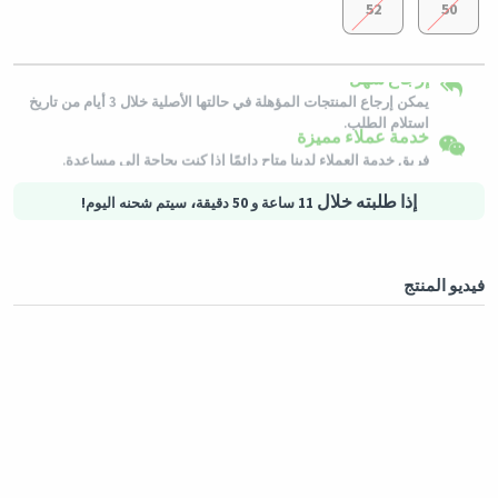
52
50
التسوق الأمن
إرجاع سهل
شحن لكافة الدول
خيارات الدفع الآمنة - تأمين الخصوصية خدمات لوجستية آمنة - حماية
يمكن إرجاع المنتجات المؤهلة في حالتها الأصلية خلال 3 أيام من تاريخ
المشتريات
سيتم شحن هذا المنتج من
ألمانيا
استلام الطلب.
خدمة عملاء مميزة
فريق خدمة العملاء لدينا متاح دائمًا إذا كنت بحاجة إلى مساعدة.
إذا طلبته خلال
،
11 ساعة و 50 دقيقة
سيتم شحنه اليوم!
فيديو المنتج