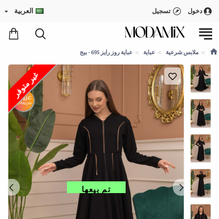
العربية
دخول
تسجيل
ملابس شرعية
عباية
عباية روز رايز 695 - بيج
غير متوفر
تم بيعها