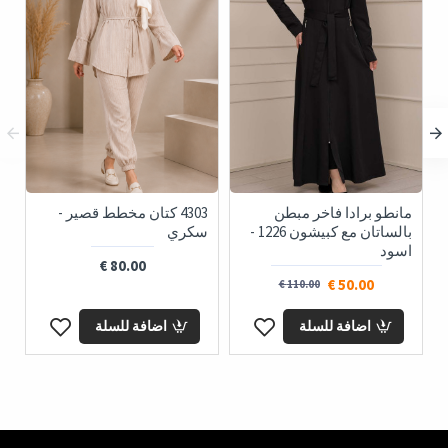
مانطو برادا فاخر مبطن
4303 كتان مخطط قصير -
بالساتان مع كبيشون 1226 -
سكري
اسود
80.00 €
50.00 €
110.00 €
اضافة للسلة
اضافة للسلة