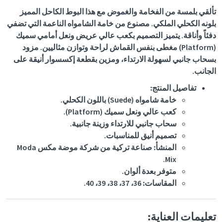
تألقي بلمسة من الفخامة والغموض مع هذا البوط الكاحل المميز
بلونه الكحلي الملكي. مصنوع من خامة الشامواه الناعمة التي تضفي
دفئاً وأناقة. يتميز التصميم بكعب عالي عريض ونعل أمامي سميك
(Platform) مغطى بنفس القماش لراحة وتوازن مثاليين. مزود
بسحاب جانبي لسهولة الارتداء، ومزين بقطعة إكسسوار أنيقة على
الجانب.
تفاصيل المنتج:
خامة شامواه (Suede) باللون الكحلي.
كعب عالي ونعل سميك (Platform).
سحاب جانبي للارتداء وزينة جانبية.
تصميم أنيق للمناسبات.
المنشأ:
صناعة تركية من شركة موضة مكس Moda
Mix.
متوفر بعدة ألوان.
المقاسات:
36، 37، 38، 39، 40.
تعليمات العناية: