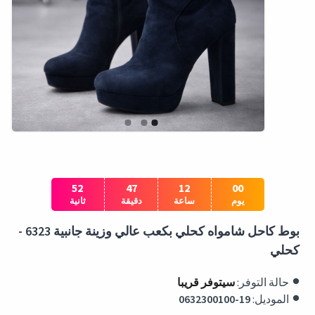
51
47
12
00
يوم
ساعة
دقيقة
ثانية
بوط كاحل شامواه كحلي بكعب عالي وزينة جانبية 6323 -
كحلي
حالة التوفر:
سيتوفر قريبا
الموديل:
0632300100-19