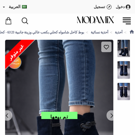
العربية
دخول
تسجيل
أحذية
أحذية نسائية
بوط كاحل شامواه كحلي بكعب عالي وزينة جانبية 6323 - كحلي
غير متوفر
تم بيعها