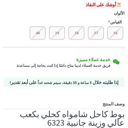
أوشك على النفاذ
الألوان
القياس
40
39
38
37
36
إرجاع سهل
شحن لكافة الدول
يمكن إرجاع المنتجات المؤهلة في حالتها الأصلية خلال 3 أيام من تاريخ
استلام الطلب.
سيتم شحن هذا المنتج من
ألمانيا
خدمة عملاء مميزة
فريق خدمة العملاء لدينا متاح دائمًا إذا كنت بحاجة إلى مساعدة.
التسوق الأمن
خيارات الدفع الآمنة - تأمين الخصوصية خدمات لوجستية آمنة - حماية
إذا طلبته خلال
،
على أبعد تقدير!
5 ساعة و 35 دقيقة
سيتم شحنه غداً
المشتريات
وصف المنتج
بوط كاحل شامواه كحلي بكعب
عالي وزينة جانبية 6323