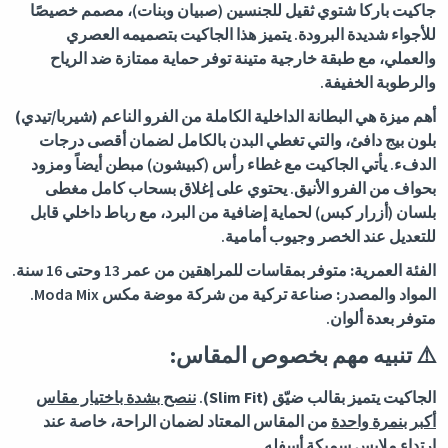
جاكيت باركا شتوي ثقيل للجنسين (صبيان وبنات)، مصمم خصيصًا
للأجواء شديدة البرودة. يتميز هذا الجاكيت بتصميمه العصري
والعملي، مع طبقة خارجية متينة توفر حماية ممتازة ضد الرياح
والرطوبة الخفيفة.
أهم ميزة هي البطانة الداخلية الكاملة من
الفرو الناعم (شيربا/تيدي)
بلون بيج دافئ، والتي تغطي البدن بالكامل لضمان أقصى درجات
الدفء. يأتي الجاكيت مع غطاء رأس (كبيشون) مبطن أيضاً ومزود
بحواف من الفرو الأنيق. يحتوي على إغلاق بسحاب كامل مغطى
بلسان (أزرار كبس) لحماية إضافية من البرد، مع رباط داخلي قابل
للتعديل عند الخصر وجيوب أمامية.
الفئة العمرية:
متوفر بمقاسات للمراهقين من عمر 13 وحتى 16 سنة.
المواد والمصدر:
صناعة تركية من شركة موضة مكس Moda Mix.
متوفر بعدة ألوان.
⚠️
تنبيه مهم بخصوص المقاس:
الجاكيت يتميز
بقالب ضيّق (Slim Fit)
.
ننصح بشدة باختيار مقاس
أكبر بنمرة واحدة
من المقاس المعتاد لضمان الراحة، خاصة عند
ارتداء ملابس سميكة أسفله.