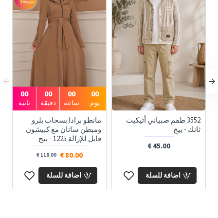
00
00
00
00
يوم
ساعة
دقيقة
ثانية
3552 طقم صبياني أتيكيت
مانطو برادا بسحاب بلرو
ثانك - بيج
ومبطن ساتان مع كبيشون
قابل للإزالة 1225 - بيج
45.00 €
80.00 €
110.00 €
اضافة للسلة
اضافة للسلة