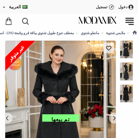
العربية
دخول
تسجيل
ملابس شتوية
مانطو شتوي
معطف جوخ طويل شتوي بياقة فرو وقبعة 1392 - اسود
غير متوفر
تم بيعها