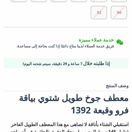
52
50
إرجاع سهل
شحن لكافة الدول
يمكن إرجاع المنتجات المؤهلة في حالتها الأصلية خلال 3 أيام من تاريخ
خدمة عملاء مميزة
استلام الطلب.
سيتم شحن هذا المنتج من
ألمانيا
فريق خدمة العملاء لدينا متاح دائمًا إذا كنت بحاجة إلى مساعدة.
التسوق الأمن
خيارات الدفع الآمنة - تأمين الخصوصية خدمات لوجستية آمنة - حماية
المشتريات
إذا طلبته خلال
،
7 ساعة و 29 دقيقة
سيتم شحنه اليوم!
وصف المنتج
معطف جوخ طويل شتوي بياقة
فرو وقبعة 1392
استقبلي الشتاء بأناقة لا تضاهى مع هذا المعطف الطويل الفاخر
(طول 145 سم)، المصمم ليمنحك الدفء والجاذبية في آنٍ واحد.