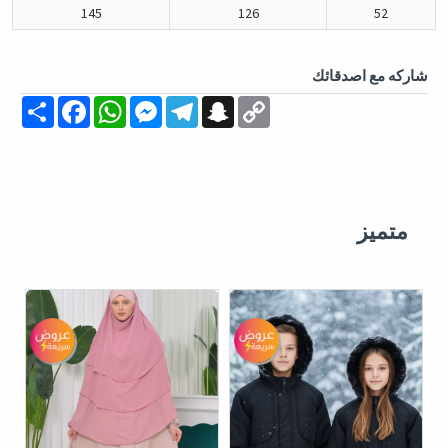
145
126
52
شاركه مع اصدقائك
Share
Facebook
WhatsApp
Messenger
Telegram
Snapchat
Copy
Link
متميز