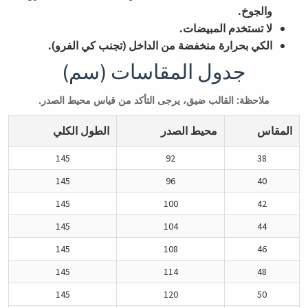
والجوخ.
لا تستخدم المبيضات.
الكي بحرارة منخفضة من الداخل (تجنب كي الفرو).
جدول المقاسات (سم)
ملاحظة: القالب ضيق، يرجى التأكد من قياس محيط الصدر.
المقاس
محيط الصدر
الطول الكلي
145
92
38
145
96
40
145
100
42
145
104
44
145
108
46
145
114
48
145
120
50