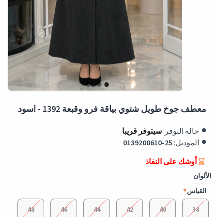
معطف جوخ طويل شتوي بياقة فرو وقبعة 1392 - اسود
حالة التوفر:
سيتوفر قريبا
الموديل:
0139200610-25
أوشك على النفاذ
الألوان
القياس
48
46
44
42
40
38