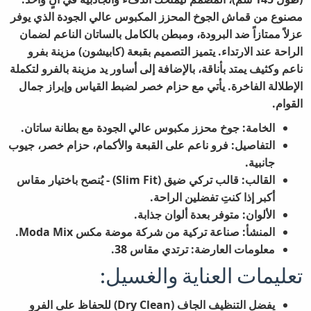
مصنوع من قماش الجوخ المحزز المكبوس عالي الجودة الذي يوفر
عزلاً ممتازاً ضد البرودة، ومبطن بالكامل بالساتان الناعم لضمان
الراحة عند الارتداء. يتميز التصميم بقبعة (كابيشون) مزينة بفرو
ناعم وكثيف يمتد بأناقة، بالإضافة إلى أساور يد مزينة بالفرو لتكملة
الإطلالة الفاخرة. يأتي مع حزام خصر لضبط القياس وإبراز جمال
القوام.
الخامة:
جوخ محزز مكبوس عالي الجودة مع بطانة ساتان.
التفاصيل:
فرو ناعم على القبعة والأكمام، حزام خصر، جيوب
جانبية.
القالب:
قالب تركي ضيق (Slim Fit) - يُنصح باختيار مقاس
أكبر إذا كنتِ تفضلين الراحة.
الألوان:
متوفر بعدة ألوان جذابة.
المنشأ:
صناعة تركية من شركة موضة مكس Moda Mix.
معلومات العارضة:
ترتدي مقاس 38.
تعليمات العناية والغسيل:
يفضل التنظيف الجاف (Dry Clean) للحفاظ على الفرو