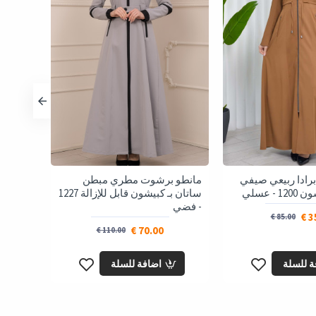
رادا ربيعي صيفي
مانطو برشوت مطري مبطن
مانطو ب
- عسلي
ساتان بـ كبيشون قابل للإزالة 1227
مع كبيشون 1226
- فضي
35
85.00 €
70.00 €
110.00 €
ة للسلة
اضافة للسلة