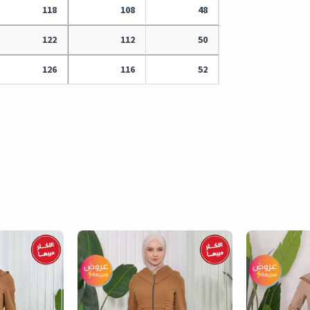
118
108
48
122
112
50
126
116
52