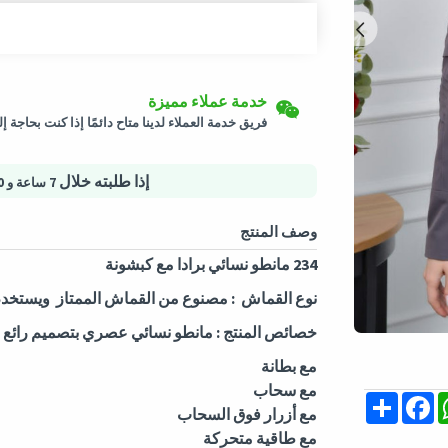
إرجاع سهل
شحن لكافة الدول
خدمة عملاء مميزة
سيتم شحن هذا المنتج من
ألمانيا
يمكن إرجاع المنتجات المؤهلة في حالتها الأصلية خلال 3 أيام من تاريخ استلام الط
فريق خدمة العملاء لدينا متاح دائمًا إذا كنت بحاجة 
التسوق الأمن
خيارات الدفع الآمنة - تأمين الخصوصية خدمات لوجس
إذا طلبته خلال
7 ساعة و 10 دقيقة
وصف المنتج
234 مانطو نسائي برادا مع كبشونة
نوع القماش : مصنوع من القماش الممتاز ويستخد
خصائص المنتج : مانطو نسائي عصري بتصميم رائع و
مع بطانة
مع سحاب
Share
Facebook
Whats
M
مع أزرار فوق السحاب
مع طاقية متحركة