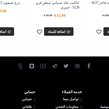
قفطان قطعتين بليسه فاخر 4127 -
جاكيت جلد صبياني مبطن فرو
درع شيفون 3 طبقات 827 - اخضر
5126 - خمري
.00 €
11.99 €
35.00 €
100.
ة
اضافة للسلة
اضاف
خدمة العملاء
حسابي
تواصل معنا
حسابي
وصية
معلومات الشحن
طلباتي