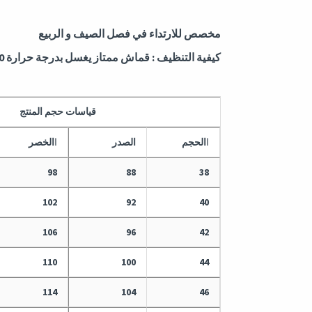
مخصص للارتداء في فصل الصيف و الربيع
كيفية التنظيف : قماش ممتاز يغسل بدرجة حرارة 30 مئوية كحد أقصى
قياسات حجم المنتج
ا
الحجم
الصدر
ا
الخصر
98
88
38
102
92
40
106
96
42
110
100
44
114
104
46