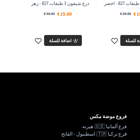
درع شيفون 3 طبقات 827 - زهر
15.00 €
15
30.00 €
30.00 €
ة للسلة
اضافة للسلة
فروع موضة مكس
فرع ألمانيا 🇩🇪: هيرنه
فرع تركيا 🇹🇷: اسطنبول - الفاتح