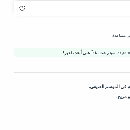
لب.
إلى مساعدة.
تية آمنة - حماية المشتريات
،
على أبعد تقدير!
سيتم شحنه غداً
م في الموسم الصيفي.
 مريح .