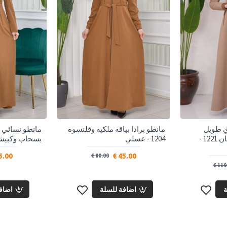
 طويل
مانطو برادا بياقة ملكية وقلنسوة
مانطو نسائي ب
بكبيشون وبطانة ساتان 1221 -
1204 - عسلي
بسحاب وكبيشون 1200 
.00 €
45.00 €
80.00 €
110.
ة
اضافة للسلة
اضاف