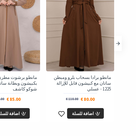
مانطو برادا بسحاب بلرو ومبطن
مانطو برشوت مطري
بكبيشون وبطانة ساتان 1221 -
ساتان مع كبيشون قابل للإزالة
1225 - عسلي
شوكو كاشف
85.00 €
80.00 €
00 €
110.00 €
اضافة للسلة
اضافة للسل