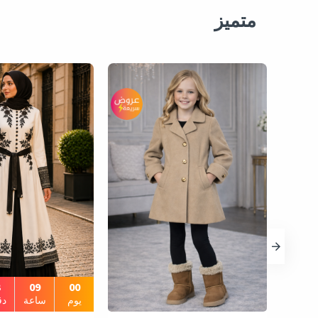
متميز
3
09
00
يوم
ساعة
دق