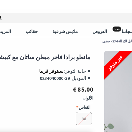
جديد
جاتنا
العروض
ملابس شرعية
حقائب
المزيد 
ة 234 - فضي
مانطو برادا فاخر مبطن ساتان مع كبيشون قابل 
غير متوفر
حالة التوفر:
سيتوفر قريبا
الموديل:
0234040000-39
85.00 €
الألوان
القياس
38