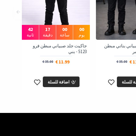
41
17
00
00
يوم
ساعة
دقيقة
ثانية
ياني بناتي مبطن
جاكيت جلد صبياني مبطن فرو
5123 - بني
11.99 €
11
35.00 €
35.00 €
ة للسلة
اضافة للسلة