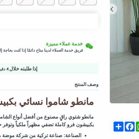
إرجاع سهل
شحن لكافة الدول
خدمة عملاء مميزة
سيتم شحن هذا المنتج من
ألمانيا
يمكن إرجاع المنتجات المؤهلة في حالتها الأصلية خلال 3 أيام من تاريخ استلام الط
فريق خدمة العملاء لدينا متاح دائمًا إذا كنت بحاجة 
التسوق الأمن
خيارات الدفع الآمنة - تأمين الخصوصية خدمات لوجس
إذا طلبته خلال
4 دقيقة
وصف المنتج
مانطو شاموا نسائي بكبيشون
مانطو شتوي راقٍ مصنوع من أفضل أنواع الشاموا 
Share
Facebook
Whats
M
بكبيشون فرو كاملة تضفي مظهراً ملكياً وتوفر حم
الصناعة:
صناعة تركية من شركة موضة مكس Mix