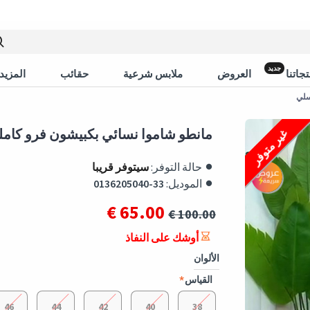
جديد
جاتنا
العروض
ملابس شرعية
حقائب
المزيد 
مانطو شاموا نسائي بكبيشون فرو كاملة 1362 - عس
غير متوفر
حالة التوفر:
سيتوفر قريبا
الموديل:
0136205040-33
65.00 €
100.00 €
أوشك على النفاذ
الألوان
القياس
46
44
42
40
38