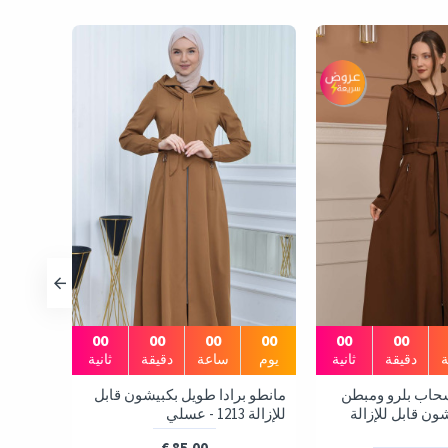
00
00
00
00
00
00
دقيقة
ثانية
يوم
ساعة
دقيقة
ثانية
سحاب بلرو ومبطن
مانطو برادا طويل بكبيشون قابل
مانطو 
ون قابل للإزالة
للإزالة 1213 - عسلي
- رمادي
85.00 €