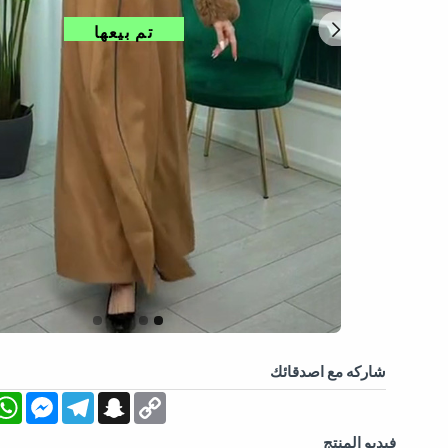
تم بيعها
شاركه مع اصدقائك
App
essenger
Telegram
Snapchat
Copy
Link
فيديو المنتج