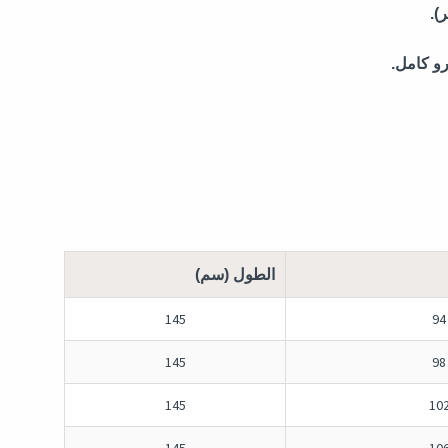
).
و كامل.
الطول (سم)
145
94
145
98
145
10