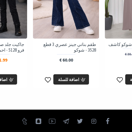
طقم بناتي جينز عصري 3 قطع
جاكيت جلد صب
3528 - شوكو
فرو 5128 - احمر
30.0
.99 €
60.00 €
ة
اضافة للسلة
اضاف