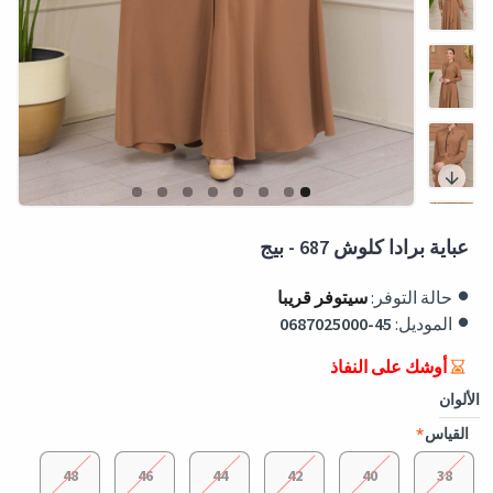
عباية برادا كلوش 687 - بيج
حالة التوفر:
سيتوفر قريبا
الموديل:
0687025000-45
أوشك على النفاذ
الألوان
القياس
48
46
44
42
40
38