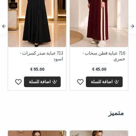
716 عباية قطن سحاب -
713 عباية صدر كسرات -
خمري
اسود
ز
95.00 €
45.00 €
اضافة للسلة
اضافة للسلة
متميز