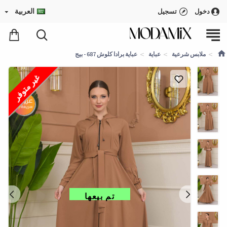
العربية
دخول
تسجيل
ملابس شرعية
عباية
عباية برادا كلوش 687 - بيج
غير متوفر
تم بيعها