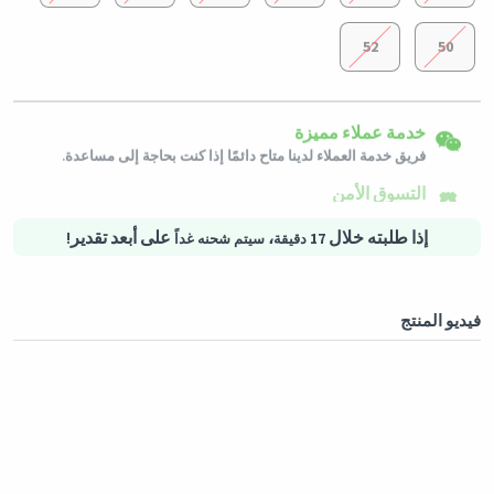
52
50
إرجاع سهل
شحن لكافة الدول
خدمة عملاء مميزة
يمكن إرجاع المنتجات المؤهلة في حالتها الأصلية خلال 3 أيام من تاريخ
استلام الطلب.
سيتم شحن هذا المنتج من
ألمانيا
فريق خدمة العملاء لدينا متاح دائمًا إذا كنت بحاجة إلى مساعدة.
التسوق الأمن
خيارات الدفع الآمنة - تأمين الخصوصية خدمات لوجستية آمنة - حماية
المشتريات
إذا طلبته خلال
،
على أبعد تقدير!
17 دقيقة
سيتم شحنه غداً
فيديو المنتج