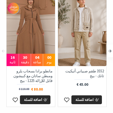
16
30
04
00
يوم
ساعة
دقيقة
ثانية
3552 طقم صبياني أتيكيت
مانطو برادا بسحاب بلرو
ثانك - بيج
ومبطن ساتان مع كبيشون
قابل للإزالة 1225 - بيج
45.00 €
80.00 €
110.00 €
اضافة للسلة
اضافة للسلة