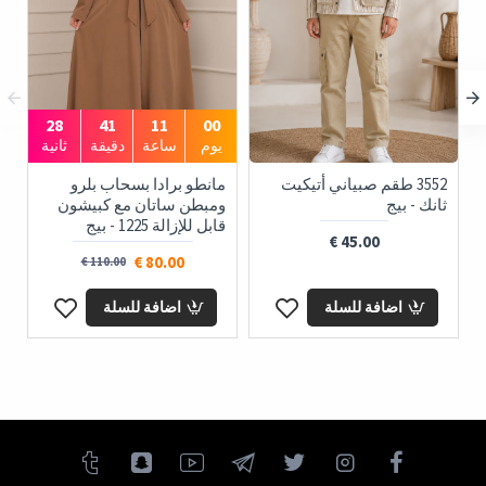
28
41
11
00
يوم
ساعة
دقيقة
ثانية
3552 طقم صبياني أتيكيت
مانطو برادا بسحاب بلرو
ثانك - بيج
ومبطن ساتان مع كبيشون
قابل للإزالة 1225 - بيج
45.00 €
80.00 €
110.00 €
اضافة للسلة
اضافة للسلة