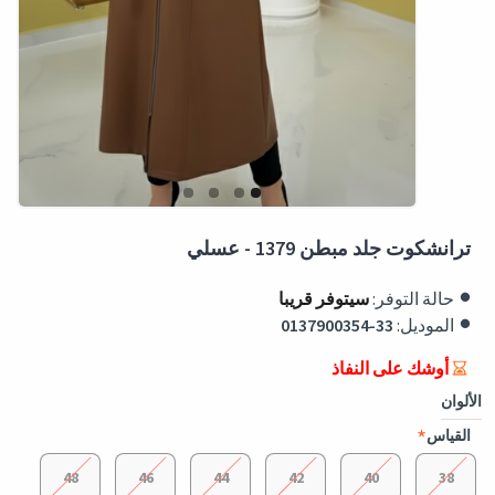
ترانشكوت جلد مبطن 1379 - عسلي
حالة التوفر:
سيتوفر قريبا
الموديل:
0137900354-33
أوشك على النفاذ
الألوان
القياس
48
46
44
42
40
38