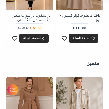
1242 مانطو جاكوار كبسون -
ترانشكوت براشوات مبطن
بيج
بطانة ساتان 1241 - بني
ا
65.00 €
110.00 €
100.00 €
اضافة للسلة
اضافة للسلة
متميز