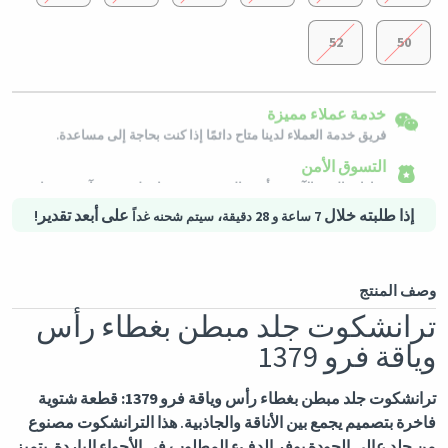
52
50
إرجاع سهل
شحن لكافة الدول
خدمة عملاء مميزة
يمكن إرجاع المنتجات المؤهلة في حالتها الأصلية خلال 3 أيام من تاريخ
استلام الطلب.
سيتم شحن هذا المنتج من
ألمانيا
فريق خدمة العملاء لدينا متاح دائمًا إذا كنت بحاجة إلى مساعدة.
التسوق الأمن
خيارات الدفع الآمنة - تأمين الخصوصية خدمات لوجستية آمنة - حماية
المشتريات
إذا طلبته خلال
،
على أبعد تقدير!
7 ساعة و 28 دقيقة
سيتم شحنه غداً
وصف المنتج
ترانشكوت جلد مبطن بغطاء رأس
وياقة فرو 1379
ترانشكوت جلد مبطن بغطاء رأس وياقة فرو 1379:
قطعة شتوية
فاخرة بتصميم يجمع بين الأناقة والجاذبية. هذا الترانشكوت مصنوع
من جلد عالي الجودة يوفر الدفء المطلوب في الأجواء الباردة. يتميز