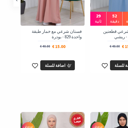
00
27
52
دقيقة
ثانية
يوم
رعي قطعتين
فستان شرعي مع خمار طبقة
مانطو ك
واحدة 829 - بودرة
ساتان مع كب
15.00 €
15
40.00 €
40.00 €
ة للسلة
اضافة للسلة