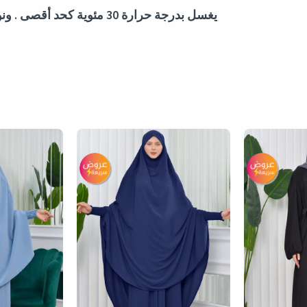
يغسل بدرجة حرارة 30 مئوية كحد أقصى . ونوصيكم بالغسيل الجاف