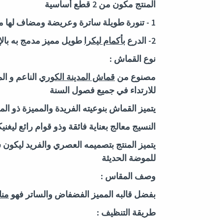
المنتج مكون من 2 قطع أساسية
1 - تنورة طويلة ساترة وعريضة ومضاف لها
م
2- الدرع
بأكمام ليكرا
طويل مميز مدمج به بالإ
نوع القماش :
مصنوع من
قماش المدينة الكوري
الناعم و ا
للارتداء في جميع فصول السنة
يتميز القماش بنوعيته الفريدة والمميزة ذو ال
النسيج معالج بعناية فائقة وذو قوام رائع لي
يتميز المنتج بتصميمه العصري والفريد ليكون س
للموضة الحديثة
وصف المقاس :
بفضل قالبه المميز الفضفاض والساتر فهو
منا
طريقة التنظيف :