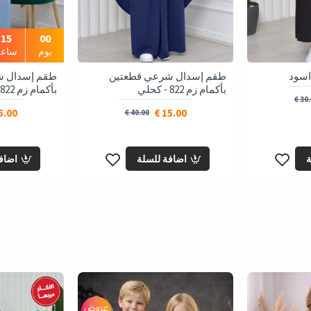
15
00
يوم
ساعة
طقم إسدال شرعي قطعتين
طقم إسدال ش
بأكمام زم 822 - كحلي
بأكمام زم 822 - ريشي
30.0
.00 €
15.00 €
40.00 €
ة
اضافة للسلة
اضاف