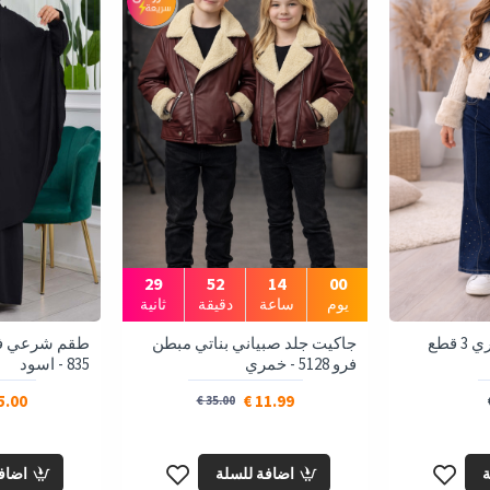
27
52
14
00
يوم
ساعة
دقيقة
ثانية
طقم بناتي جينز عصري 3 قطع
جاكيت جلد صبياني بناتي مبطن
طقم شرعي فاخ
فرو 5128 - خمري
835 - اسود
.00 €
11.99 €
35.00 €
ة
اضافة للسلة
اضاف