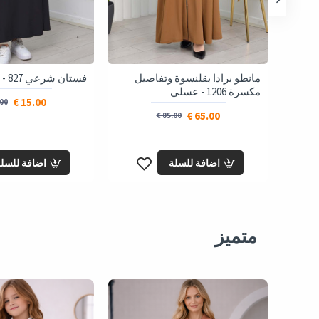
ة
مانطو برادا بقلنسوة وتفاصيل
فستان شرعي 827 - اسود
مكسرة 1206 - عسلي
15.00 €
0 €
65.00 €
85.00 €
اضافة للسلة
اضافة للسل
متميز