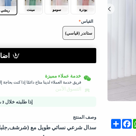
بودرة
سومو
مينت
ريشي
القياس
ستاندر (قياسي)
اضاف
إرجاع سهل
شحن لكافة الدول
خدمة عملاء مميزة
سيتم شحن هذا المنتج من
ألمانيا
يمكن إرجاع المنتجات المؤهلة في حالتها الأصلية خلال 3 أيام من تاريخ استلام الط
فريق خدمة العملاء لدينا متاح دائمًا إذا كنت بحاجة 
التسوق الأمن
خيارات الدفع الآمنة - تأمين الخصوصية خدمات لوجس
إذا طلبته خلال
3 ساعة و 40 دقيقة
وصف المنتج
Share
Facebook
Whats
M
سدال شرعي نسائي طويل مع (شرشف,جلباب 