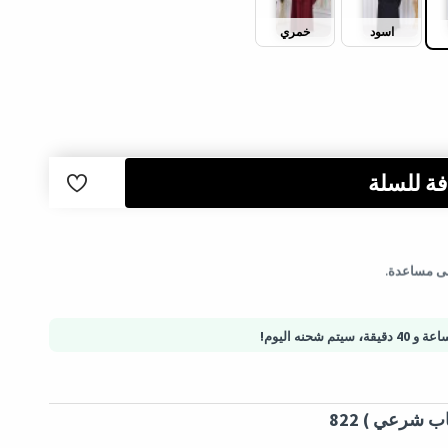
اسود
خمري
ة للسلة
لب.
إلى مساعدة.
تية آمنة - حماية المشتريات
،
سيتم شحنه اليوم!
شرعي ) 822