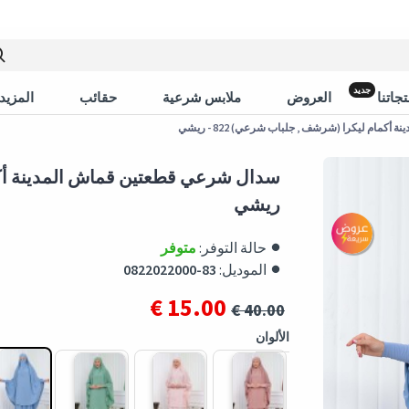
جديد
جاتنا
العروض
ملابس شرعية
حقائب
المزيد 
مام ليكرا (شرشف , جلباب شرعي) 822 - ريشي
ريشي
حالة التوفر:
متوفر
الموديل:
0822022000-83
15.00 €
40.00 €
الألوان