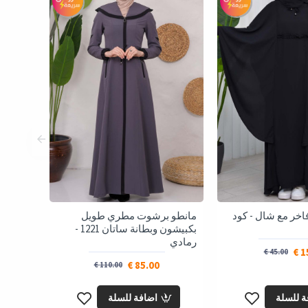
ر مع شال - كود
مانطو برشوت مطري طويل
بكبيشون وبطانة ساتان 1221 -
رمادي
15
45.00 €
85.00 €
110.00 €
ة للسلة
اضافة للسلة