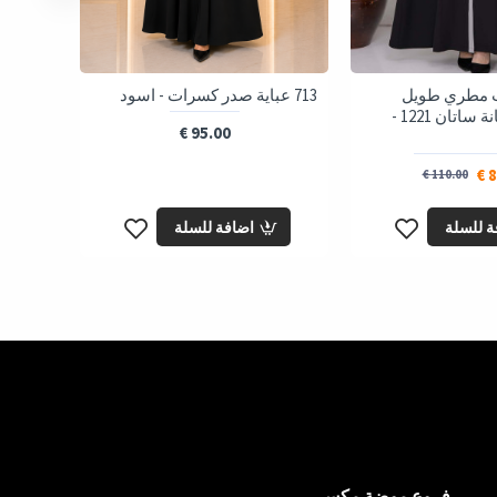
00
يوم
 مطري طويل
713 عباية صدر كسرات - اسود
درع شيفون 3 طبقا
بكبيشون وبطانة ساتان 1221 -
95.00 €
8
110.00 €
ة للسلة
اضافة للسلة
فروع موضة مكس