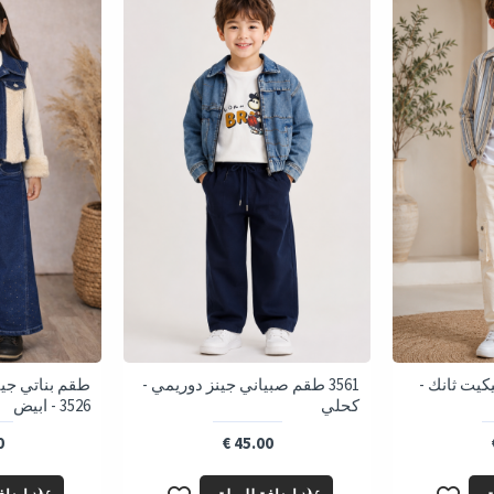
تيكيت ثانك -
3561 طقم صبياني جينز دوريمي -
كحلي
3526 - ابيض
€
45.00 €