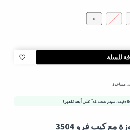
8
7
ة للسلة
لب.
تية آمنة - حماية المشتريات
إلى مساعدة.
،
على أبعد تقدير!
سيتم شحنه غداً
 مع كيب فرو 3504