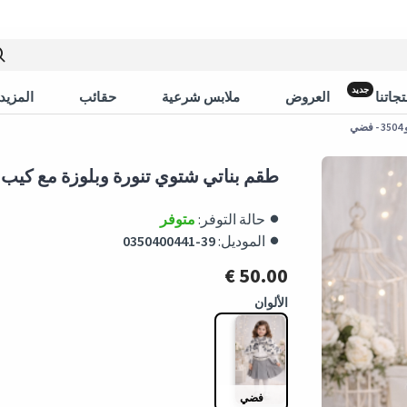
جديد
جاتنا
العروض
ملابس شرعية
حقائب
المزيد 
ي
طقم بناتي شتوي تنورة وبلوزة مع كيب فرو 3504 
حالة التوفر:
متوفر
الموديل:
0350400441-39
50.00 €
الألوان
فضي