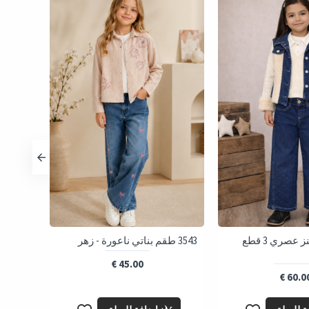
طقم بناتي جينز عصري 3 قطع
3543 طقم بناتي ناعورة - زهر
3528 - بني
45.00 €
60.00 