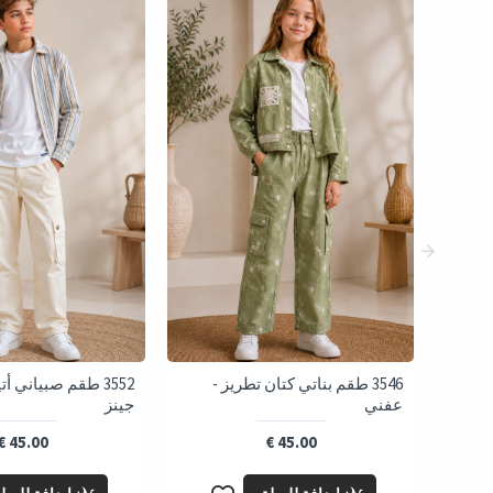
3546 طقم بناتي كتان تطريز -
3552 طقم صبياني أ
عفني
جينز
45.00 €
45.00 €