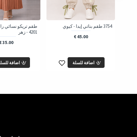
3754 طقم بناتي إيدا - كيوي
طقم تريكو نسائي را
4201 - زهر
45.00 €
35.00 €
اضافة للسلة
اضافة للسل