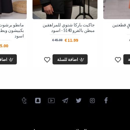
قٍ قطعتين
جاكيت باركا شتوي للمراهقين
مانطو برشوت
مبطن بالفرو 5140 - اسود
اسود
11.99 €
45.00 €
5.00 €
ة
اضافة للسلة
اضاف