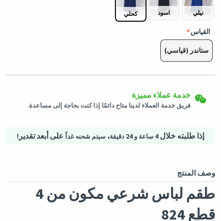
نيلي
اسود
كحلي
القياس
ستاندر (قياسي)
إرجاع سهل
شحن لكافة الدول
يمكن إرجاع المنتجات المؤهلة في حالتها الأصلية خلال 3 أيام من تاريخ
خدمة عملاء مميزة
استلام الطلب.
سيتم شحن هذا المنتج من
ألمانيا
فريق خدمة العملاء لدينا متاح دائمًا إذا كنت بحاجة إلى مساعدة.
التسوق الأمن
خيارات الدفع الآمنة - تأمين الخصوصية خدمات لوجستية آمنة - حماية
المشتريات
إذا طلبته خلال
،
على أبعد تقدير!
4 ساعة و 24 دقيقة
سيتم شحنه غداً
وصف المنتج
طقم لباس شرعي مكون من 4
قطع 824