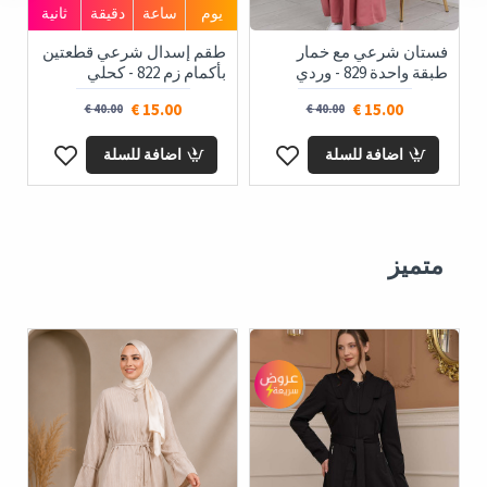
يوم
ساعة
دقيقة
ثانية
فستان شرعي مع خمار
طقم إسدال شرعي قطعتين
ط
طبقة واحدة 829 - وردي
بأكمام زم 822 - كحلي
طب
15.00 €
15.00 €
40.00 €
40.00 €
اضافة للسلة
اضافة للسلة
متميز