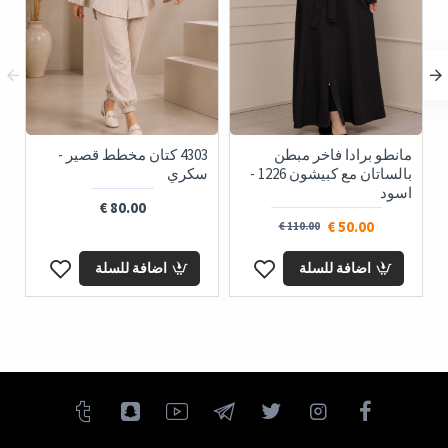
مانطو برادا فاخر مبطن
4303 كتان مخطط قصير -
بالساتان مع كبيشون 1226 -
سكري
اسود
80.00 €
50.00 €
110.00 €
اضافة للسلة
اضافة للسلة