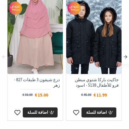
جاكيت باركا شتوي مبطن
درع شيفون 3 طبقات 827 -
فرو للأطفال 5138 - اسود
زهر
15.00 €
11.99 €
30.00 €
45.00 €
اضافة للسلة
اضافة للسلة