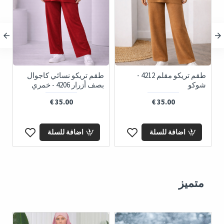
طقم تريكو مقلم 4212 -
طقم تريكو نسائي كاجوال
ط
شوكو
بصف أزرار 4206 - خمري
ب
35.00 €
35.00 €
اضافة للسلة
اضافة للسلة
متميز