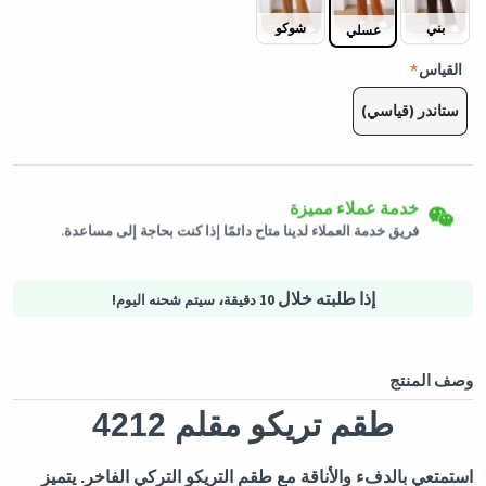
بني
شوكو
عسلي
القياس
ستاندر (قياسي)
إرجاع سهل
شحن لكافة الدول
يمكن إرجاع المنتجات المؤهلة في حالتها الأصلية خلال 3 أيام من تاريخ
خدمة عملاء مميزة
استلام الطلب.
سيتم شحن هذا المنتج من
ألمانيا
فريق خدمة العملاء لدينا متاح دائمًا إذا كنت بحاجة إلى مساعدة.
التسوق الأمن
خيارات الدفع الآمنة - تأمين الخصوصية خدمات لوجستية آمنة - حماية
المشتريات
إذا طلبته خلال
،
10 دقيقة
سيتم شحنه اليوم!
وصف المنتج
طقم تريكو مقلم 4212
استمتعي بالدفء والأناقة مع طقم التريكو التركي الفاخر. يتميز