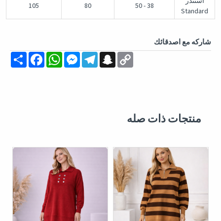
استندر
105
80
38 - 50
Standard
شاركه مع اصدقائك
Share
Facebook
WhatsApp
Messenger
Telegram
Snapchat
Copy
Link
منتجات ذات صله