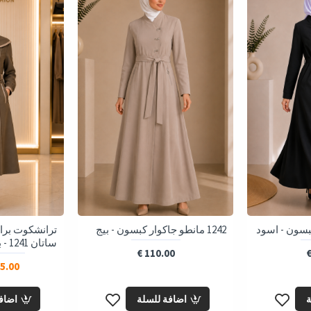
1242 مانطو جاكوار كبسون - بيج
ترانشكوت برا
ساتان 1241 - بني
110.00 €
5.00 €
ة
اضافة للسلة
اضاف