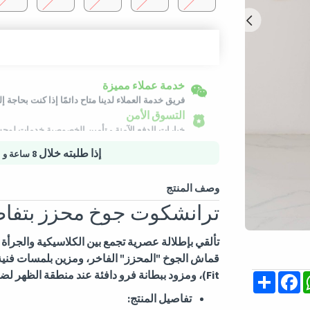
إرجاع سهل
شحن لكافة الدول
خدمة عملاء مميزة
سيتم شحن هذا المنتج من
ألمانيا
يمكن إرجاع المنتجات المؤهلة في حالتها الأصلية خلال 3 أيام من تاريخ استلام الط
فريق خدمة العملاء لدينا متاح دائمًا إذا كنت بحاجة 
التسوق الأمن
خيارات الدفع الآمنة - تأمين الخصوصية خدمات لوجس
إذا طلبته خلال
8 ساعة و 1 دقيقة
وصف المنتج
ترانشكوت جوخ محزز بتفاصيل 
قماش الجوخ "المحزز" الفاخر، ومزين بلمسات فنية 
Fit)
، ومزود ببطانة فرو دافئة عند منطقة الظهر لض
Share
Facebook
Whats
M
تفاصيل المنتج: