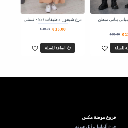
ياني بناتي مبطن
درع شيفون 3 طبقات 827 - عسلي
15.00 €
30.00 €
11
35.00 €
ة للسلة
اضافة للسلة
فروع موضة مكس
فرع ألمانيا 🇩🇪: هيرنه