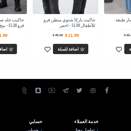
ر طبقة
جاكيت باركا شتوي مبطن فرو
جاكيت جلد صب
للأطفال 5138 - احمر
فرو 5128 - بيج
.99 €
11.99 €
45.00 €
65.0
ة
اضافة للسلة
اضاف
خدمة العملاء
حسابي
تواصل معنا
حسابي