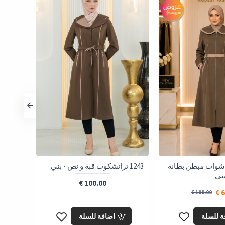
شوات مبطن بطانة
1243 ترانشكوت قبة و نص - بني
242
ازرار - 
100.00 €
6
100.00 €
ة للسلة
اضافة للسلة