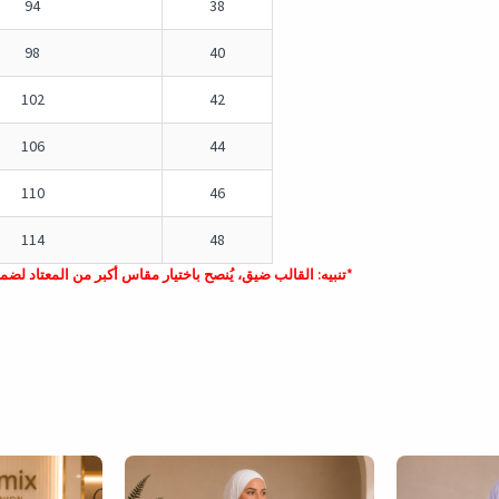
94
38
98
40
102
42
106
44
110
46
114
48
*تنبيه: القالب ضيق، يُنصح باختيار مقاس أكبر من المعتاد لضما