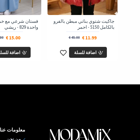
بطن
جاكيت شتوي بناتي مبطن بالفرو
فستان شرعي مع خما
بالكامل 5150 - احمر
واحدة 829 - ريشي
15.00 €
11.99 €
0 €
45.00 €
اضافة للسلة
اضافة للسل
معلومات عنا
من نحن