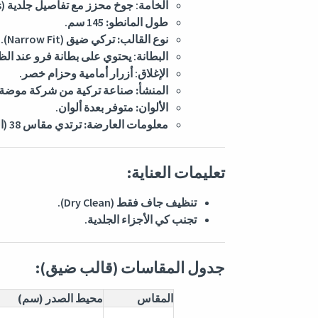
الخامة: جوخ محزز مع تفاصيل جلدية (Leather Details).
طول المانطو:
145 سم.
نوع القالب:
تركي ضيق (Narrow Fit).
البطانة: يحتوي على بطانة فرو عند الظ
الإغلاق: أزرار أمامية وحزام خصر.
المنشأ:
صناعة تركية من شركة موضة مكس ix
الألوان:
متوفر بعدة ألوان.
معلومات العارضة:
ترتدي مقاس 38 (الطول 178 سم، الوزن 57 كغ).
تعليمات العناية:
تنظيف جاف فقط (Dry Clean).
تجنب كي الأجزاء الجلدية.
جدول المقاسات (قالب ضيق):
المقاس
محيط الصدر (سم)