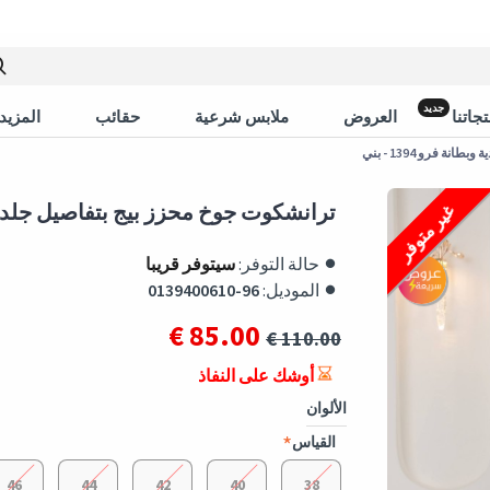
جديد
جاتنا
العروض
ملابس شرعية
حقائب
المزيد 
 فرو 1394 - بني
ترانشكوت جوخ محزز بيج بتفاصيل جلدية وبطانة
غير متوفر
حالة التوفر:
سيتوفر قريبا
الموديل:
0139400610-96
85.00 €
110.00 €
أوشك على النفاذ
الألوان
القياس
46
44
42
40
38