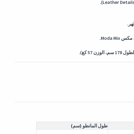
هر.
Moda M.
طول المانطو (سم)