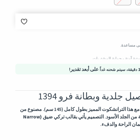
لب.
إلى مساعدة.
تية آمنة - حماية المشتريات
،
على أبعد تقدير!
سيتم شحنه غداً
جلدية وبطانة فرو 1394
تألقي بإطلالة عصرية تجمع بين الكلاسيكية والجرأة مع هذا الترانشكوت المميز بطول كامل (145 سم). مصنوع من
من الجلد الأسود. التصميم يأتي
بقالب تركي ضيق (Narrow
مان الراحة والدفء.