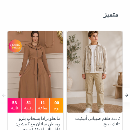
متميز
52
51
11
00
يوم
ساعة
دقيقة
ثانية
3552 طقم صبياني أتيكيت
مانطو برادا بسحاب بلرو
ثانك - بيج
ومبطن ساتان مع كبيشون
قابل للإزالة 1225 - بيج