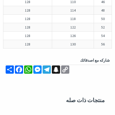
128
110
46
128
114
48
128
118
50
128
122
52
128
126
54
128
130
56
شاركه مع اصدقائك
Share
Facebook
WhatsApp
Messenger
Telegram
Snapchat
Copy
Link
منتجات ذات صله