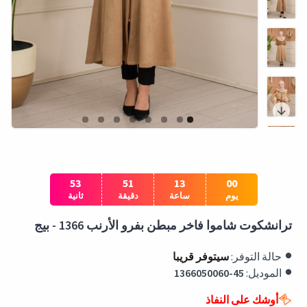
52
51
13
00
يوم
ساعة
دقيقة
ثانية
ترانشكوت شاموا فاخر مبطن بفرو الأرنب 1366 - بيج
حالة التوفر:
سيتوفر قريبا
الموديل:
1366050060-45
أوشك على النفاذ