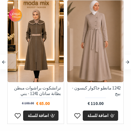
1242 مانطو جاكوار كبسون -
ترانشكوت براشوات مبطن
بيج
بطانة ساتان 1241 - بني
ا
65.00 €
110.00 €
100.00 €
اضافة للسلة
اضافة للسلة