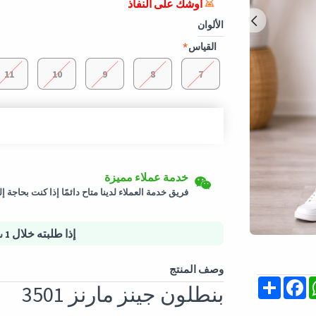
أوشك على النفاذ
الألوان
القياس
11
10
9
8
7
إرجاع سهل
شحن لكافة الدول
خدمة عملاء مميزة
سيتم شحن هذا المنتج من
ألمانيا
يمكن إرجاع المنتجات المؤهلة في حالتها الأصلية خلال 3 أيام من تاريخ استلام الط
فريق خدمة العملاء لدينا متاح دائمًا إذا كنت بحاجة 
التسوق الأمن
خيارات الدفع الآمنة - تأمين الخصوصية خدمات لوجس
إذا طلبته خلال
1 ساعة و 35 دقيقة
وصف المنتج
Share
Facebook
Whats
M
بنطلون جينز مارنز 3501