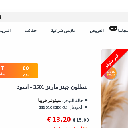
جديد
جاتنا
العروض
ملابس شرعية
حقائب
المزيد 
غير متوفر
17
00
يوم
ساع
بنطلون جينز مارنز 3501 - اسود
حالة التوفر:
سيتوفر قريبا
الموديل:
0350108000-25
13.20 €
15.00 €