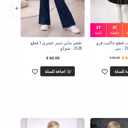
35
47
دقيقة
ثانية
اث قطع جاكيت فرو
طقم بناتي جينز عصري 3 قطع
3542 طقم بناتي مقلم قصب - بيج
3528 - شوكو
60.00 €
44
50.00 €
ة للسلة
اضافة للسلة