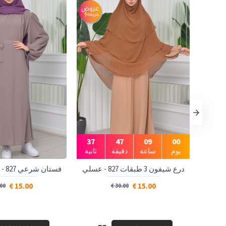
35
47
09
00
يوم
ساعة
دقيقة
ثانية
درع شيفون 3 طبقات 827 - عسلي
فستان شرعي 827 - شوكو كاشف
15.00 €
15.00 €
0 €
30.00 €