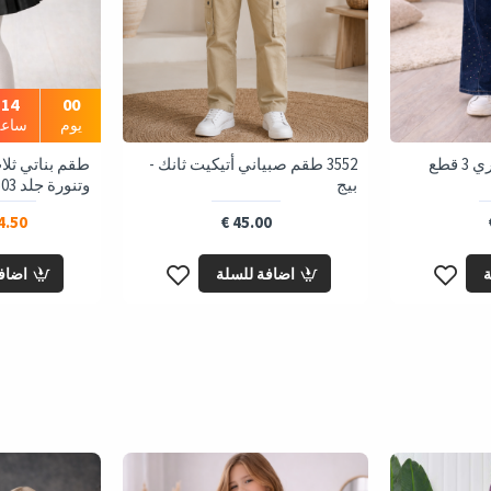
14
00
يوم
ساعة
طقم بناتي جينز عصري 3 قطع
3552 طقم صبياني أتيكيت ثانك -
طقم بناتي ثل
بيج
وتنورة جلد 3503 - بني
.50 €
45.00 €
ة
اضافة للسلة
اضاف