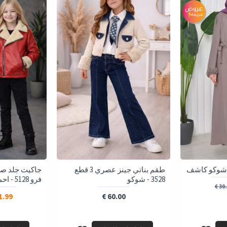
طقم بناتي جينز عصري 3 قطع
جاكيت جلد صب
3528 - شوكو
فرو 5128 - احمر
30.0
.99 €
60.00 €