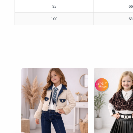
95
66
100
68