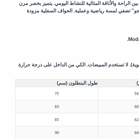
الراحة والأناقة المثالية للنشاط اليومي. يتميز بخصر مرن
رجو" تضفي لمسة رياضية وعملية. الحواف السفلية مزودة
اء بارد (30 درجة مئوية). لا تستخدم المبيضات. الكي من الداخل على درجة حرارة
طول البنطلون (سم)
75
58
80
60
85
62
90
64