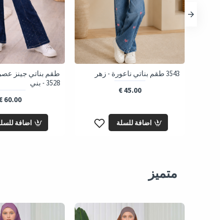
زة مع
3543 طقم بناتي ناعورة - زهر
3528 - بني
45.00 €
60.00 €
اضافة للسلة
اضافة للسل
متميز