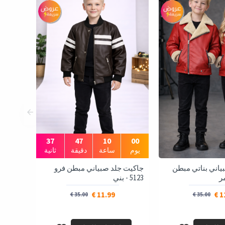
35
47
10
00
يوم
ساعة
دقيقة
ثانية
ياني بناتي مبطن
جاكيت جلد صبياني مبطن فرو
5123 - بني
11.99 €
11
35.00 €
35.00 €