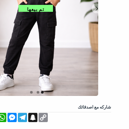
تم بيعها
شاركه مع اصدقائك
App
essenger
Telegram
Snapchat
Copy
Link