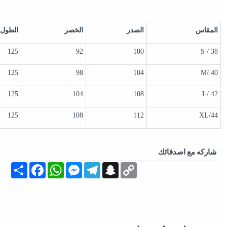
المقاس
الصدر
الخصر
الطول
125
92
100
38 / S
125
98
104
40 /M
125
104
108
42 /L
125
108
112
44/XL
شاركه مع اصدقائك
Share
Facebook
WhatsApp
Messenger
Telegram
Snapchat
Copy
Link