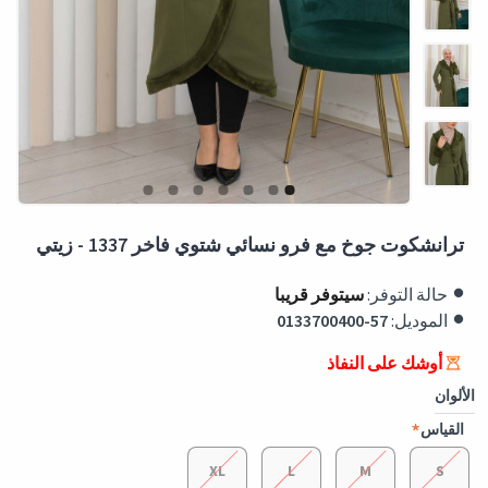
ترانشكوت جوخ مع فرو نسائي شتوي فاخر 1337 - زيتي
حالة التوفر:
سيتوفر قريبا
الموديل:
0133700400-57
أوشك على النفاذ
الألوان
القياس
XL
L
M
S