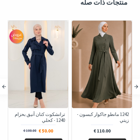
منتجات ذات صله
1242 مانطو جاكوار كبسون -
ترانشكوت كتان أنيق بحزام
زيتي
1240 - كحلي
ف
50.00 €
110.00 €
100.00 €