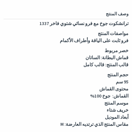
وصف المنتج
ترانشكوت جوخ مع فرو نسائي شتوي فاخر 1337
مواصفات المنتج
فرو ثابت على الياقة وأطراف الأكمام
خصر مربوط
قماش البطانة: الساتان
قالب المنتج: قالب كامل
حجم المنتج
95 سم
محتوى القماش
القماش: جوخ 100%
موسم المنتج
خريف شتاء
أبعاد الموديل
مقاس المنتج الذي ترتديه العارضة: M