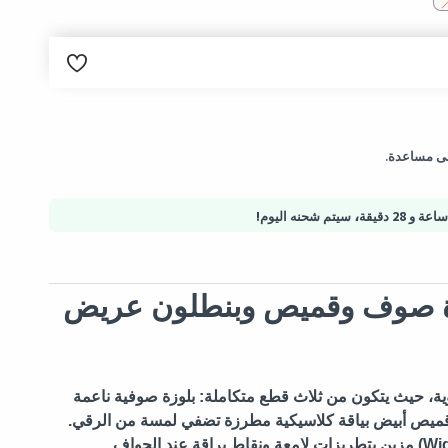
لب.
إلى مساعدة.
تية آمنة - حماية المشتريات
،
سيتم شحنه اليوم!
زة صوف وقميص وبنطلون عريض
توية، حيث يتكون من ثلاث قطع متكاملة: بلوزة صوفية ناعمة
ا قميص أبيض بياقة كلاسيكية مطرزة تضفي لمسة من الرقي.