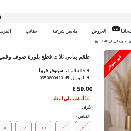
جديد
جاتنا
العروض
ملابس شرعية
حقائب
المزيد 
 عريض 3508 - بيج
طقم بناتي ثلاث قطع بلوزة صوف وقميص وبنط
غير متوفر
حالة التوفر:
سيتوفر قريبا
الموديل:
0350800420-45
50.00 €
أوشك على النفاذ
الألوان
القياس
14
12
10
8
6