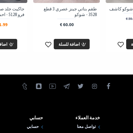
طقم بناتي جينز عصري 3 قطع
جاكيت جلد صب
3528 - شوكو
فرو 5128 - احمر
30.0
.99 €
60.00 €
ة
اضافة للسلة
اضاف
خدمة العملاء
حسابي
تواصل معنا
حسابي