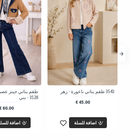
زة مع
3543 طقم بناتي ناعورة - زهر
3528 - بني
45.00 €
60.00 €
اضافة للسلة
اضافة للسل