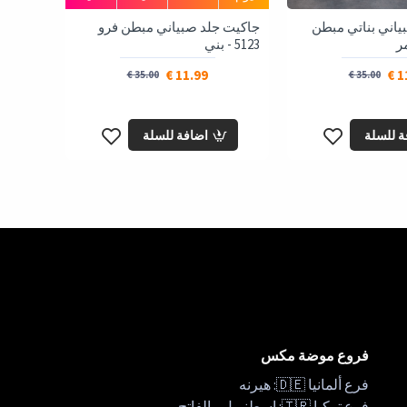
ياني بناتي مبطن
جاكيت جلد صبياني مبطن فرو
5123 - بني
11.99 €
11
35.00 €
35.00 €
ة للسلة
اضافة للسلة
فروع موضة مكس
فرع ألمانيا 🇩🇪: هيرنه
فرع تركيا 🇹🇷: اسطنبول - الفاتح