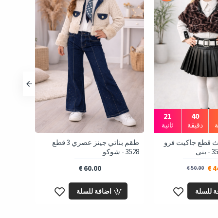
19
40
دقيقة
ثانية
اث قطع جاكيت فرو
طقم بناتي جينز عصري 3 قطع
3542 طقم بناتي مقلم قصب - بيج
3528 - شوكو
60.00 €
44
50.00 €
ة للسلة
اضافة للسلة