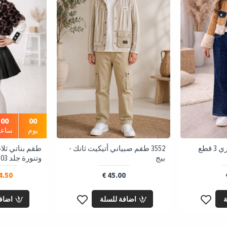
00
00
يوم
ساعة
طقم بناتي جينز عصري 3 قطع
3552 طقم صبياني أتيكيت ثانك -
طقم بناتي ثل
بيج
وتنورة جلد 3503 - بني
.50 €
45.00 €
ة
اضافة للسلة
اضاف