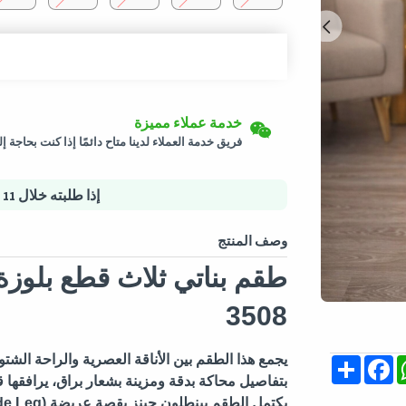
إرجاع سهل
شحن لكافة الدول
خدمة عملاء مميزة
سيتم شحن هذا المنتج من
ألمانيا
يمكن إرجاع المنتجات المؤهلة في حالتها الأصلية خلال 3 أيام من تاريخ استلام الط
فريق خدمة العملاء لدينا متاح دائمًا إذا كنت بحاجة 
التسوق الأمن
خيارات الدفع الآمنة - تأمين الخصوصية خدمات لوجس
إذا طلبته خلال
11 ساعة و 28 دقيقة
وصف المنتج
طقم بناتي ثلاث قطع بلو
3508
يجمع هذا الطقم بين الأناقة العصرية والراحة الش
Share
Facebook
Whats
M
بتفاصيل محاكة بدقة ومزينة بشعار براق، يرافقه
يكتمل الطقم ببنطلون جينز بقصة عريضة (Wide Leg) مزين بتطريزات لامعة ونقاط براقة عند الحواف.