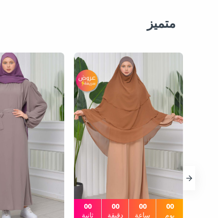
متميز
00
00
00
00
يوم
ساعة
دقيقة
ثانية