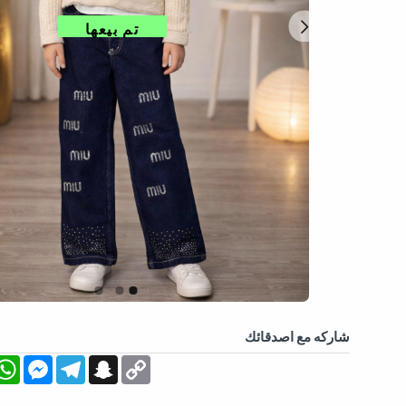
تم بيعها
شاركه مع اصدقائك
App
essenger
Telegram
Snapchat
Copy
Link