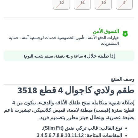
12
11
10
9
إرجاع سهل
شحن لكافة الدول
خدمة عملاء مميزة
يمكن إرجاع المنتجات المؤهلة في حالتها الأصلية خلال 3 أيام من تاريخ
استلام الطلب.
سيتم شحن هذا المنتج من
ألمانيا
فريق خدمة العملاء لدينا متاح دائمًا إذا كنت بحاجة إلى مساعدة.
التسوق الأمن
خيارات الدفع الآمنة - تأمين الخصوصية خدمات لوجستية آمنة - حماية
المشتريات
إذا طلبته خلال
،
4 ساعة و 41 دقيقة
سيتم شحنه اليوم!
وصف المنتج
طقم ولادي كاجوال 4 قطع 3518
إطلالة شتوية متكاملة تمنح طفلك الأناقة والدفء، تتكون من 4
قطع: سترة (فيست) مبطنة لامعة، قميص كلاسيكي، تيشيرت ناعم
بطبعة عصرية، وبنطال جينز مطرز بتصميم فريد.
نوع القالب:
قالب تركي ضيق (Slim Fit).
المقاسات المتاحة:
3.4.5.6.7.8.9.10.11.12