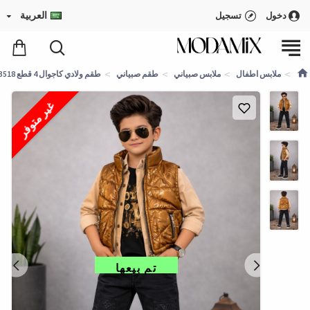
العربية
دخول
تسجيل
ملابس اطفال
ملابس صبياني
طقم صبياني
طقم ولادي كاجوال 4 قطع 3518 - بني
غير متوفر
تم بيعها