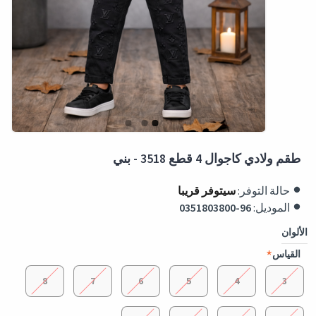
طقم ولادي كاجوال 4 قطع 3518 - بني
حالة التوفر:
سيتوفر قريبا
الموديل:
0351803800-96
الألوان
القياس
8
7
6
5
4
3