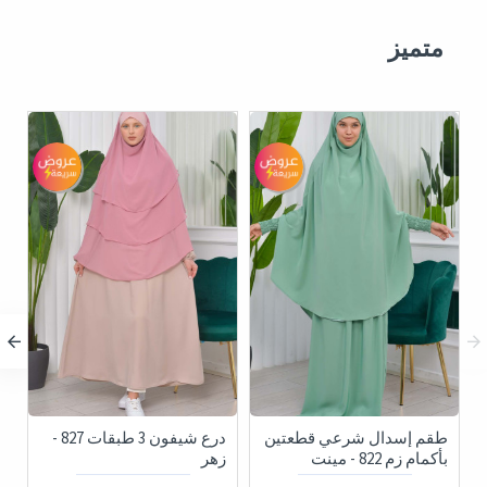
متميز
طقم إسدال شرعي قطعتين
درع شيفون 3 طبقات 827 -
ج
بأكمام زم 822 - مينت
زهر
فر