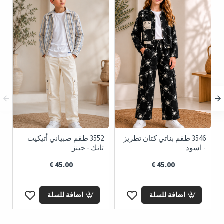
3546 طقم بناتي كتان تطريز
3552 طقم صبياني أتيكيت
- اسود
ثانك - جينز
45.00 €
45.00 €
اضافة للسلة
اضافة للسلة